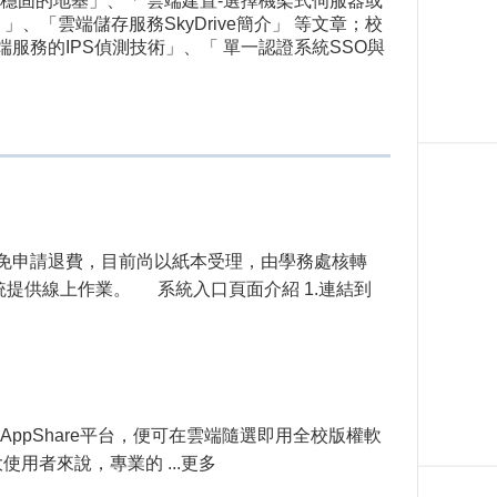
固的地基」、「 雲端建置-選擇機架式伺服器或
、「雲端儲存服務SkyDrive簡介」 等文章；校
端服務的IPS偵測技術」、「 單一認證系統SSO與
減免申請退費，目前尚以紙本受理，由學務處核轉
提供線上作業。 系統入口頁面介紹 1.連結到
AppShare平台，便可在雲端隨選即用全校版權軟
使用者來說，專業的 ...更多