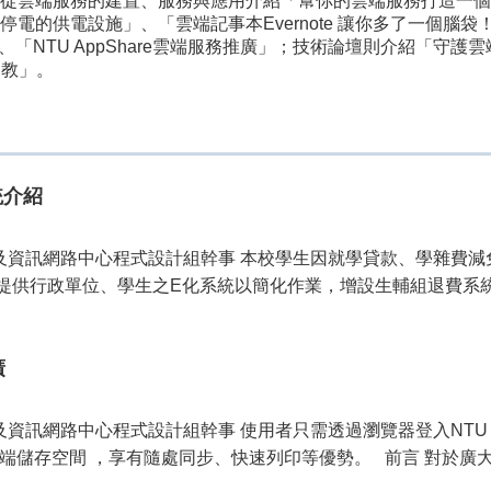
從雲端服務的建置、服務與應用介紹「幫你的雲端服務打造一個穩
的供電設施」、「雲端記事本Evernote 讓你多了一個腦袋！」
「NTU AppShare雲端服務推廣」；技術論壇則介紹「守護雲
調教」。
統介紹
算機及資訊網路中心程式設計組幹事 本校學生因就學貸款、學雜費
提供行政單位、學生之E化系統以簡化作業，增設生輔組退費系統
廣
及資訊網路中心程式設計組幹事 使用者只需透過瀏覽器登入NTU 
e雲端儲存空間 ，享有隨處同步、快速列印等優勢。 前言 對於廣大