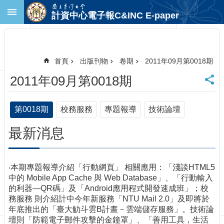
跳到主要內容區塊
計資中心電子報C&INC E-paper
進
階
搜
尋
首頁
出版刊物
卷期
2011年09月第0018期
回
2011年09月第0018期
首
頁
臺
第0018期
校務服務
專題報導
技術論壇
大
首
最新消息
頁
計
中
‧本期專題報導介紹「行動網頁」 相關應用：「淺談HTML5
首
中的 Mobile App Cache 與 Web Database」、「行動輸入
頁
的利器—QR碼」及「Android應用程式開發速成班」；校
聯
務服務 則介紹計中今年新服務「NTU Mail 2.0」及即將於
絡
年底推出的「臺大觔斗雲B計晝－雲端儲存服務」。技術論
資
壇則「防範電子郵件攻擊的金鐘罩」、「善用工具，生活