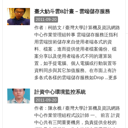
刊
臺大觔斗雲B計晝－雲端儲存服務
物
2011-09-20
校
作者：柯皓文 / 臺灣大學計算機及資訊網路
務
服
中心作業管理組幹事 雲端儲存服務泛指利
務
用雲端技術儲存來自使用者端各式的資
料、檔案，進而提供使用者檔案備份、檔
專
案分享以及使用者端各式不同的運算裝
題
置，如手提電腦、個人電腦或行動裝置等
報
導
資料同步與其它加值服務。在市面上有許
多各式各樣的雲端儲存服務如Drop ...更多
技
術
計資中心環境監控系統
論
壇
2011-09-20
作者：陳永樵 / 臺灣大學計算機及資訊網路
產
業
中心作業管理組程式設計師 一、 前言 計資
專
中心共有三間重要機房，負責提供全校的
欄