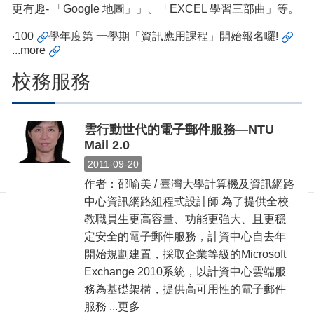
訊
更有趣- 「Google 地圖」」、「EXCEL 學習三部曲」等。
訂
‧
100
學年度第 一學期「資訊應用課程」開始報名囉!
閱/
...
more
取
消
校務服務
網
站
導
雲行動世代的電子郵件服務—NTU
覽
Mail 2.0
最
2011-09-20
新
作者：邵喻美 / 臺灣大學計算機及資訊網路
消
息
中心資訊網路組程式設計師 為了提供全校
教職員生更高容量、功能更強大、且更穩
關
定安全的電子郵件服務，計資中心自去年
於
開始規劃建置，採取企業等級的Microsoft
我
Exchange 2010系統，以計資中心雲端服
們
務為基礎架構，提供高可用性的電子郵件
出
服務 ...更多
版