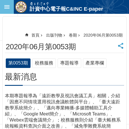
跳到主要內容區塊
計資中心電子報C&INC E-paper
進
階
搜
尋
首頁
出版刊物
卷期
2020年06月第0053期
回
2020年06月第0053期
首
頁
臺
第0053期
校務服務
專題報導
產業專欄
大
首
最新消息
頁
計
中
本期專題報導為「遠距教學及視訊會議工具」相關，介紹
首
「因應不同情境選用視訊會議軟體與平台」、「臺大遠距
頁
教學系統簡介」、「邁向專業轉播-多媒體輔助工具介
聯
紹」、「Google Meet簡介」、「Microsoft Teams」、
絡
「Webex雲端會議簡介」；校務服務則介紹「臺大帳務系
資
統報帳資料查詢介面之改善」、「減免學雜費系統簡