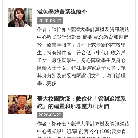
刊
減免學雜費系統簡介
物
2020-06-20
校
作者：陳怡如 / 臺灣大學計算機及資訊網路
務
中心程式設計組幹事 摘要 配合教育部規定
服
務
於「修業年限內」具有正式學籍的在校學
生，持有證件者，符合低（中低）收入戶
專
子女、原住民學生、身心障礙學生及身心
題
障礙人士子女、特殊境遇家庭子女等，視
報
導
其身分別及備妥相關證明文件，均可辦理
學 ...更多
技
術
臺大校園防疫：數位化「管制追蹤系
論
統」的建置和那群壓力山大們
壇
2020-06-20
產
作者：鄭彥宏 / 臺灣大學計算機及資訊網路
業
專
中心程式設計組/事 前言 今年(109)農曆春
欄