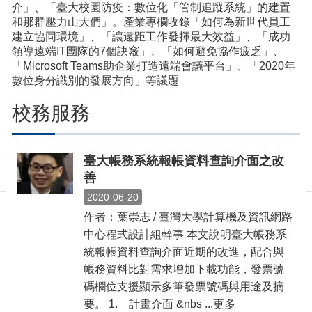
訊
介」、「臺大校園防疫：數位化「管制追蹤系統」的建置
和那群壓力山大們」。產業專欄收錄「如何為新世代員工
訂
建立協同環境」、「讓遠距工作發揮最大效益」、「成功
閱/
領導遠端IT團隊的7個訣竅」、「如何避免協作疲乏」、
取
「Microsoft Teams助企業打造遠端會議平台」、「2020年
消
數位身分識別的發展方向」等議題
網
站
校務服務
導
覽
最
臺大帳務系統報帳資料查詢介面之改
新
善
消
2020-06-20
息
作者：葉崇志 / 臺灣大學計算機及資訊網路
關
中心程式設計組幹事 本文說明臺大帳務系
於
統報帳資料查詢介面近期的改進，配合與
我
帳務資料比對需求增加下載功能，發票號
們
碼欄位支援顯示多筆發票號碼與用途及摘
出
要。 1. 計畫介面 &nbs ...更多
版