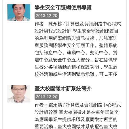
刊
學生安全守護網使用導覽
物
2013-12-20
校
作者：陳永樵 / 計算機及資訊網路中心程式
務
設計組程式設計師 學生安全守護網建置目
服
的為利用網際網路與資訊技術，加強軍訓
務
室服務團隊學生安全守護工作。整體系統
專
包括訊息中心、執勤中心、交流中心、賃
題
居中心及安全中心五大部分，旨在提供學
報
生校外各項活動的積極保護功能，學生於
導
校外活動或生活遇到緊急危難，可 ...更多
技
術
臺大校園徵才新系統簡介
論
2013-12-20
壇
作者：鄧永清 / 計算機及資訊網路中心程式
產
設計組幹事 臺大校園徵才是在每年畢業季
業
為應屆畢業生提供求職及廠商徵才所辦的
專
重要活動，臺大校園徵才系統配合臺大校
欄