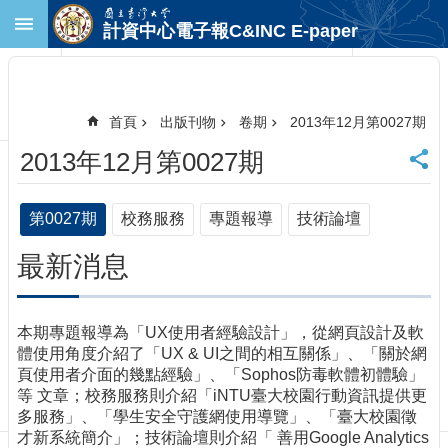
跳到主要內容區塊
計資中心電子報C&INC E-paper
進
階
搜
尋
首頁
出版刊物
卷期
2013年12月第0027期
回
2013年12月第0027期
首
頁
臺
第0027期
校務服務
專題報導
技術論壇
大
首
最新消息
頁
計
中
本期專題報導為「UX使用者經驗設計」，從網頁設計及軟
首
體使用角度介紹了「UX & UI之間的相互關係」、「關於網
頁
頁使用者介面的幾點經驗」、「Sophos防毒軟體初體驗」
聯
等 文章；校務服務則介紹「iNTU臺大校園行動資訊提供更
絡
多服務」、「學生安全守護網使用導覽」、「臺大校園徵
資
才新系統簡介」；技術論壇則介紹「 善用Google Analytics