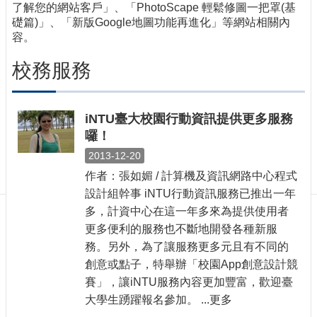
訊
了解您的網站客戶」、「PhotoScape 輕鬆修圖一把罩(基
礎篇)」、「新版Google地圖功能再進化」等網站相關內
訂
容。
閱/
取
校務服務
消
網
站
導
iNTU臺大校園行動資訊提供更多服務
覽
囉！
2013-12-20
最
新
作者：張如媚 / 計算機及資訊網路中心程式
消
設計組幹事 iNTU行動資訊服務已推出一年
息
多，計資中心在這一年多來為提供使用者
更多便利的服務也不斷地開發各種新服
關
於
務。另外，為了讓服務更多元且有不同的
我
創意或點子，特舉辦「校園App創意設計競
們
賽」，讓iNTU服務內容更加豐富，歡迎臺
大學生踴躍報名參加。 ...更多
出
版