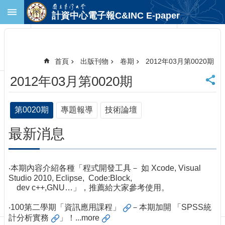
跳到主要內容區塊
計資中心電子報C&INC E-paper
進
階
搜
尋
首頁
出版刊物
卷期
2012年03月第0020期
回
2012年03月第0020期
首
頁
臺
第0020期
專題報導
技術論壇
大
首
最新消息
頁
計
中
‧本期內容介紹各種「程式開發工具－ 如 Xcode, Visual
首
Studio 2010, Eclipse, Code:Block,
頁
dev c++,GNU…」，推薦給大家參考使用。
聯
絡
‧
100第二學期「資訊應用課程」
－本期加開 「
SPSS統
資
計分析實務
」！...
more