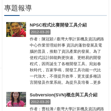
訊
專題報導
訂
閱/
取
消
NPSC程式比賽開發工具介紹
網
2012-03-20
站
作者：陳冠穎 / 臺灣大學計算機及資訊網路
導
中心作業管理組幹事 資訊的蓬勃發展及電
覽
腦的普及，推動了資訊產業的發展。為了
最
使程式設計師能夠更快速、更輕易的開發
新
程式，因而誕生了各種開發工具。宛如春
消
秋時代，百家爭鳴，開發工具功能一代比
息
一代強大，不僅提升效率，更支援多種語
關
言開發及作業系統。為提升及培養 ...更多
於
我
Subversion(SVN)概念與工具介紹
們
2012-03-20
出
作者：曹桂漪 / 臺灣大學計算機及資訊網路
版