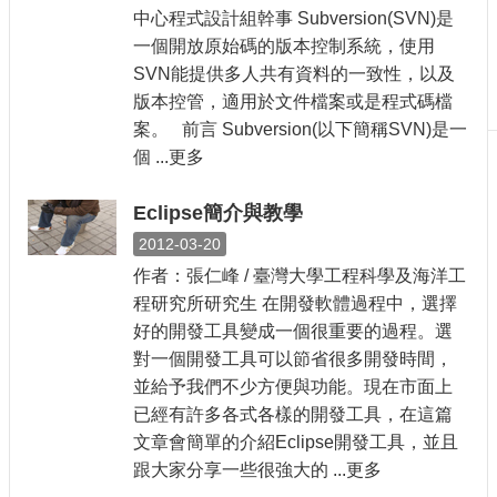
中心程式設計組幹事 Subversion(SVN)是
刊
物
一個開放原始碼的版本控制系統，使用
SVN能提供多人共有資料的一致性，以及
校
版本控管，適用於文件檔案或是程式碼檔
務
案。 前言 Subversion(以下簡稱SVN)是一
服
個 ...更多
務
專
Eclipse簡介與教學
題
2012-03-20
報
導
作者：張仁峰 / 臺灣大學工程科學及海洋工
程研究所研究生 在開發軟體過程中，選擇
技
好的開發工具變成一個很重要的過程。選
術
論
對一個開發工具可以節省很多開發時間，
壇
並給予我們不少方便與功能。現在市面上
已經有許多各式各樣的開發工具，在這篇
產
文章會簡單的介紹Eclipse開發工具，並且
業
跟大家分享一些很強大的 ...更多
專
欄