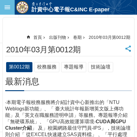
跳到主要內容區塊
計資中心電子報C&INC E-paper
進
階
搜
尋
首頁
出版刊物
卷期
2010年03月第0012期
回
2010年03月第0012期
首
頁
臺
第0012期
校務服務
專題報導
技術論壇
大
首
最新消息
頁
計
中
‧本期電子報校務服務將介紹計資中心新推出的「NTU
首
Weblogs新功能」、「 臺大統計年報新增英文版上傳功
頁
能」及「英文在職服務證明申請」等服務。專題報導介紹
聯
「無硬碟系統」、「GPU高效能運算環境-
CUDA與GPU
絡
Cluster介紹
」 及」校園網路最佳守門員-IPS」，技術論壇
資
則介紹「 從EXCEL快速建立SAS資料檔」 、「平行處理