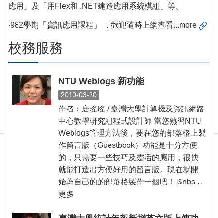
訊
應用」及「用Flex和 .NET建造應用系統模組」等。
訂
‧982學期「
資訊應用課程
」 ，歡迎隨時上網查看...
more
閱/
取
校務服務
消
網
站
導
NTU Weblogs 新功能
覽
2010-03-20
作者：唐瑤瑤 / 臺灣大學計算機及資訊網路
最
新
中心教學研究組程式設計師 當您熟習NTU
消
Weblogs管理方法後，要在您的部落格上製
息
作留言版（Guestbook）功能是十分方便
的，只需要一些技巧及靈活的應用，很快
關
於
就能打造出方便好用的留言版。現在就開
我
始為自己的的部落格製作一個吧！ &nbs ...
們
更多
出
版