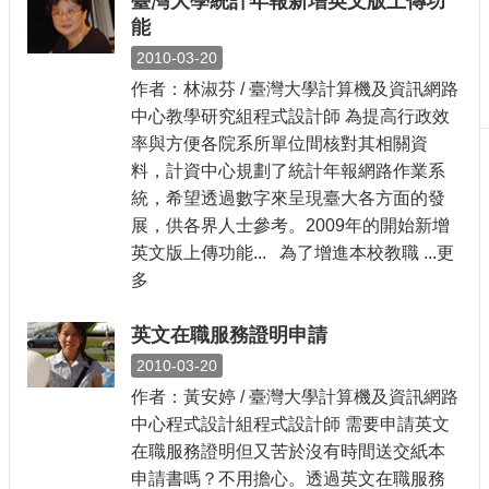
臺灣大學統計年報新增英文版上傳功
刊
能
物
2010-03-20
校
作者：林淑芬 / 臺灣大學計算機及資訊網路
務
中心教學研究組程式設計師 為提高行政效
服
率與方便各院系所單位間核對其相關資
務
料，計資中心規劃了統計年報網路作業系
專
統，希望透過數字來呈現臺大各方面的發
題
展，供各界人士參考。2009年的開始新增
報
英文版上傳功能... 為了增進本校教職 ...更
導
多
技
術
英文在職服務證明申請
論
2010-03-20
壇
作者：黃安婷 / 臺灣大學計算機及資訊網路
產
中心程式設計組程式設計師 需要申請英文
業
在職服務證明但又苦於沒有時間送交紙本
專
申請書嗎？不用擔心。透過英文在職服務
欄