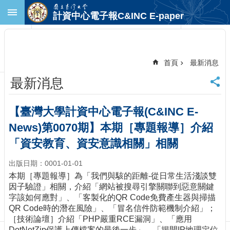
跳到主要內容區塊
計資中心電子報C&INC E-paper
進
階
搜
尋
首頁
最新消息
回
最新消息
首
頁
臺
【臺灣大學計資中心電子報(C&INC E-
大
News)第0070期】本期［專題報導］介紹
首
頁
「資安教育、資安意識相關」相關
計
出版日期：0001-01-01
中
首
本期［專題報導］為「我們與駭的距離-從日常生活淺談雙
頁
因子驗證」相關，介紹「網站被搜尋引擎關聯到惡意關鍵
字該如何應對」、「客製化的QR Code免費產生器與掃描
聯
QR Code時的潛在風險」、「冒名信件防範機制介紹」；
絡
［技術論壇］介紹「PHP嚴重RCE漏洞」、「應用
資
DotNetZip保護上傳檔案的最後一步」、「揭開IP地理定位