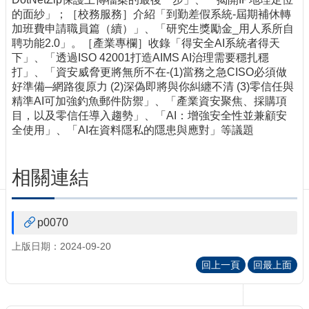
訊
的面紗」；［校務服務］介紹「到勤差假系統-屆期補休轉
訂
加班費申請職員篇（續）」、「研究生獎勵金_用人系所自
閱/
聘功能2.0」。［產業專欄］收錄「得安全AI系統者得天
取
下」、「透過ISO 42001打造AIMS AI治理需要穩扎穩
消
打」、「資安威脅更將無所不在-(1)當務之急CISO必須做
網
好準備─網路復原力 (2)深偽即將與你糾纏不清 (3)零信任與
站
精準AI可加強釣魚郵件防禦」、「產業資安聚焦、採購項
導
目，以及零信任導入趨勢」、「AI：增強安全性並兼顧安
覽
全使用」、「AI在資料隱私的隱患與應對」等議題
最
新
相關連結
消
息
p0070
關
於
上版日期：2024-09-20
我
回上一頁
回最上面
們
出
版