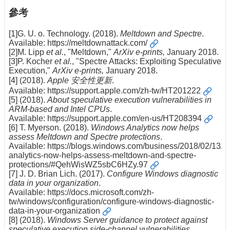
參考
[1]G. U. o. Technology. (2018).
Meltdown and Spectre
.
Available:
https://meltdownattack.com/
[2]M. Lipp
et al.
, "Meltdown,"
ArXiv e-prints,
January 2018.
[3]P. Kocher
et al.
, "Spectre Attacks: Exploiting Speculative
Execution,"
ArXiv e-prints,
January 2018.
[4] (2018).
Apple
安全性更新
.
Available:
https://support.apple.com/zh-tw/HT201222
[5] (2018).
About speculative execution vulnerabilities in
ARM-based and Intel CPUs
.
Available:
https://support.apple.com/en-us/HT208394
[6] T. Myerson. (2018).
Windows Analytics now helps
assess Meltdown and Spectre protections
.
Available:
https://blogs.windows.com/business/2018/02/13/
analytics-now-helps-assess-meltdown-and-spectre-
protections/#QehWisWZ5sbC6HZy.97
[7] J. D. Brian Lich. (2017).
Configure Windows diagnostic
data in your organization
.
Available:
https://docs.microsoft.com/zh-
tw/windows/configuration/configure-windows-diagnostic-
data-in-your-organization
[8] (2018).
Windows Server guidance to protect against
speculative execution side-channel vulnerabilities
.