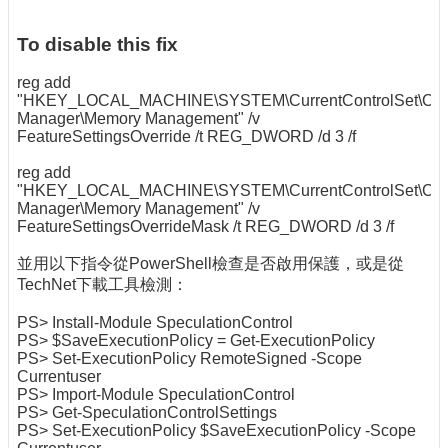
To disable this fix
reg add
"HKEY_LOCAL_MACHINE\SYSTEM\CurrentControlSet\Cont
Manager\Memory Management" /v
FeatureSettingsOverride /t REG_DWORD /d 3 /f
reg add
"HKEY_LOCAL_MACHINE\SYSTEM\CurrentControlSet\Cont
Manager\Memory Management" /v
FeatureSettingsOverrideMask /t REG_DWORD /d 3 /f
並用以下指令從PowerShell檢查是否啟用保護，或是從
TechNet下載工具檢測：
PS> Install-Module SpeculationControl
PS> $SaveExecutionPolicy = Get-ExecutionPolicy
PS> Set-ExecutionPolicy RemoteSigned -Scope
Currentuser
PS> Import-Module SpeculationControl
PS> Get-SpeculationControlSettings
PS> Set-ExecutionPolicy $SaveExecutionPolicy -Scope