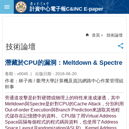
跳到主要內容區塊
計資中心電子報C&INC E-paper
進
階
搜
尋
首頁
技術論壇
回
技術論壇
首
頁
臺
潛藏於CPU的漏洞：Meltdown & Spectre
大
首
卷期：v0045
出版日期：2018-06-20
頁
作者：林子南 / 臺灣大學計算機及資訊網路中心作業管理組
計
幹事
中
旁通道攻擊是針對硬體或物理上的特性來達成滲透，其中
首
Meltdown與Spectre是針對CPU的Cache Attack，分別利用
頁
Out-of-order Execution與Branch Prediction來讀取其他程
聯
式儲存在記憶體中的資料。 CPU除了用Virtual Address
絡
Space區隔每個程式的程式碼與資料，也使用了Address
資
Space Layout Randomization(ASLR)、Kernel Address