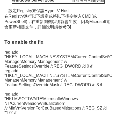
Windows Server 2008
目前沒有相關更新
II. 設定Registry來保護Hyper-V Host
在Registry進行以下設定或將以下指令輸入CMD(或
PowerShell)，在重新開機以後就會生效，因為Microsoft還
會更新相關文件，詳細說明請參考[8]：
To enable the fix
reg add
"HKEY_LOCAL_MACHINE\SYSTEM\CurrentControlSet\Cont
Manager\Memory Management" /v
FeatureSettingsOverride /t REG_DWORD /d 0 /f
reg add
"HKEY_LOCAL_MACHINE\SYSTEM\CurrentControlSet\Cont
Manager\Memory Management" /v
FeatureSettingsOverrideMask /t REG_DWORD /d 3 /f
reg add
"HKLM\SOFTWARE\Microsoft\Windows
NT\CurrentVersion\Virtualization"
/v MinVmVersionForCpuBasedMitigations /t REG_SZ /d
"1.0" /f