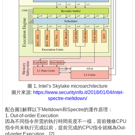
刊
物
校
務
服
務
專
題
報
導
技
圖 1, Intel’s Skylake microarchitecture
術
圖片來源:
https://www.securityinfo.it/2018/01/04/intel-
論
spectre-meltdown/
壇
配合圖1解釋以下Meltdown和Spectre的運作原理：
產
1. Out-of-order Execution
因為不同指令所需的執行時間長度不一樣，當前幾條CPU
業
指令尚未執行完成以前，提前完成的CPU指令就稱為Out-
專
of-order Execution。[2]
欄