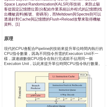
訊
Space Layout Randomization(KALSR)等技術，來防止駭
訂
客從固定記憶體位置(分配給作業系統以外程式的記憶體)找
閱/
出機敏資料(帳號、密碼等)，而Meltdown與Spectre則可以
取
透過針對Cache與記憶體的Flush+Reload攻擊來取得機敏
消
資料。[1]
網
站
原理
導
覽
現代的CPU會配合Pipeline的技術來提升單位時間內執行的
最
CPU指令數量，因為不同指令所需的Execution Unit不一
新
樣，讓連續數個CPU指令在執行完成前不佔用同一個
消
Execution Unit，以此來提升單位時間CPU指令執行數量。
息
關
於
我
們
出
版