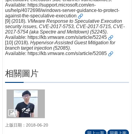
Available:
https://support.microsoft.com/en-
us/help/4072698/windows-server-guidance-to-protect-
against-the-speculative-execution
[9] (2018).
VMware Response to Speculative Execution
security issues, CVE-2017-5753, CVE-2017-5715, CVE-
2017-5754 (aka Spectre and Meltdown) (52245)
.
Available:
https://kb.vmware.com/s/article/52245
[10] (2018).
Hypervisor-Assisted Guest Mitigation for
branch target injection (52085)
.
Available:
https://kb.vmware.com/s/article/52085
相關圖片
上版日期：2018-06-20
回上一頁
回最上面