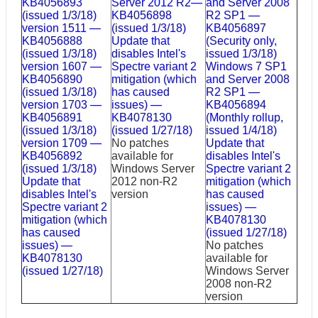
KB4056893
Server 2012 R2—
and Server 2008
(issued 1/3/18)
KB4056898
R2 SP1 —
version 1511 —
(issued 1/3/18)
KB4056897
KB4056888
Update that
(Security only,
(issued 1/3/18)
disables Intel's
issued 1/3/18)
version 1607 —
Spectre variant 2
Windows 7 SP1
KB4056890
mitigation (which
and Server 2008
(issued 1/3/18)
has caused
R2 SP1 —
version 1703 —
issues) —
KB4056894
KB4056891
KB4078130
(Monthly rollup,
(issued 1/3/18)
(issued 1/27/18)
issued 1/4/18)
version 1709 —
No patches
Update that
KB4056892
available for
disables Intel's
(issued 1/3/18)
Windows Server
Spectre variant 2
Update that
2012 non-R2
mitigation (which
disables Intel's
version
has caused
Spectre variant 2
issues) —
mitigation (which
KB4078130
has caused
(issued 1/27/18)
issues) —
No patches
KB4078130
available for
(issued 1/27/18)
Windows Server
2008 non-R2
version