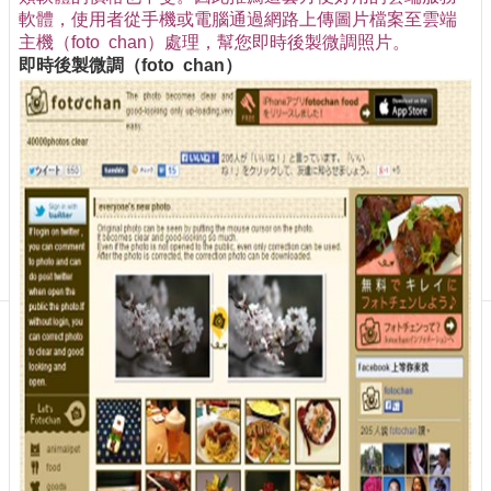
訊
軟體，使用者從手機或電腦通過網路上傳圖片檔案至雲端
訂
主機（foto chan）處理，幫您即時後製微調照片。
閱/
即時後製微調（foto chan）
取
消
網
站
導
覽
最
新
消
息
關
於
我
們
出
版