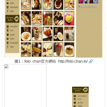
刊
物
校
務
服
務
專
題
報
導
圖1：foto chan官方網站
http://foto.chan.to/
技
術
論
壇
產
業
專
欄