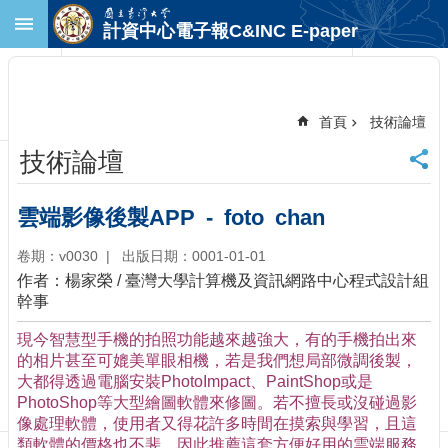
跳到主要內容區塊
計資中心電子報C&INC E-paper
進
階
搜
尋
首頁
技術論壇
回
技術論壇
首
頁
臺
雲端影像後製APP - foto chan
大
首
卷期：v0030
出版日期：0001-01-01
頁
作者：楊家榮 / 臺灣大學計算機及資訊網路中心程式設計組
計
幹事
中
現今智慧型手機的拍照功能越來越強大，有的手機拍出來
首
的相片甚至可媲美單眼相機，若是我們想局部微調後製，
頁
大都得透過電腦安裝PhotoImpact、PaintShop或是
聯
PhotoShop等大型繪圖軟體來修圖。若不擅長或沒碰過影
絡
像處理軟體，使用者又得花許多時間在摸索與學習，且這
資
類軟體的價格也不斐。因此推薦這套方便好用的雲端服務