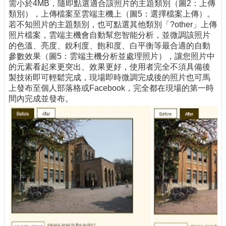
需小於4MB，隨即點選適合該照片的主題類別（圖2：上傳
類別），上傳檔案至雲端主機上（圖5：選擇檔案上傳）。
若不知照片的主題類別，也可點選其他類別「?other」上傳
照片檔案，雲端主機會自動幫您智能分析，並微調該照片
的色溫、亮度、銳利度、飽和度、白平衡等最合適的自動
參數效果（圖5：雲端主機分析並處理照片），讓您照片中
的元素看起來更突出、效果更好，使用者完全不須具備後
製技術即可輕鬆完成，現場即時微調完成後的照片也可馬
上發布至個人部落格或Facebook，完全都在現場的第一時
間內完成並發布。