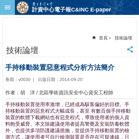
跳到主要內容區塊
計資中心電子報C&INC E-paper
進
階
搜
尋
首頁
技術論壇
回
技術論壇
首
頁
臺
手持移動裝置惡意程式分析方法簡介
大
首
卷期：v0030
出版日期：2014-09-20
頁
作者：胡 洋 / 北區學術資訊安全中心資安工程師
計
中
手持移動裝置使用率激增，已經成為駭客偏好的目標。手
首
持移動裝置的惡意程式大幅成長，甚至 有數百個手持移動
頁
裝置的軟體下載網站也有惡意程式，導致使用者的個人資
聯
料飽受威脅。本文除建議使用者提高警覺及安裝防毒軟體
絡
外，也提供多項防護建議措施，並提供手持移動裝置的檢
資
測方式，讓使用者可自行檢測裝置是否存在可疑連線，只