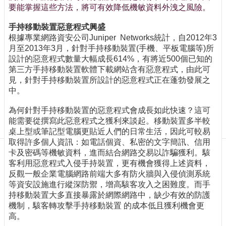
訊
要能掌握這些方法，將可有效降低機敏資料外洩之風險。
訂
閱/
手持移動裝置惡意程式興盛
取
根據專業網路資安公司Juniper Networks統計，自2012年3
消
月至2013年3月，針對手持移動裝置(手機、平板電腦等)所
設計的惡意程式數量大幅成長614%，有將近500個已知的
網
第三方手持移動裝置軟體下載網站含有惡意程式，由此可
站
見，針對手持移動裝置所設計的惡意程式正在蓬勃發展之
導
中。
覽
為何針對手持移動裝置的惡意程式會成長如此快速？這可
最
能需要從撰寫此惡意程式之獲利來談起。移動裝置多半較
新
桌上型或筆記型電腦更貼近人們的日常生活，因此可較易
消
取得許多個人資訊：如電話個資、私密的文字簡訊、信用
息
卡及密碼等機敏資料，進而結合網路交易以詐騙獲利。駭
客利用惡意程式入侵手持裝置，更有機會獲得上述資料，
關
反觀一般企業電腦網路前端大多有防火牆與入侵偵測系統
於
等資安設施進行縱深防禦，增高駭客攻入之困難度。而手
我
持移動裝置大多直接暴露於網際網路中，缺少有效的防護
們
機制，駭客轉攻擊手持移動裝置 的成本低且獲利機會更
出
高。
版