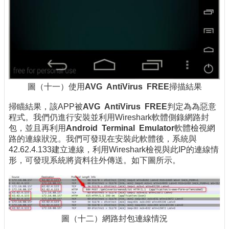
圖（十一）使用
AVG AntiVirus FREE
掃描結果
掃瞄結果，該APP被
AVG AntiVirus FREE
判定為為惡意
程式。我們仍進行安裝並利用Wireshark軟體側錄網路封
包，並且再利用
Android Terminal Emulator
軟體檢視網
路的連線狀況。我們可發現在安裝此軟體後，系統與
42.62.4.133建立連線，利用Wireshark檢視與此IP的連線情
形，可發現系統將資料往外傳送。如下圖所示。
圖（十二）網路封包連線情況