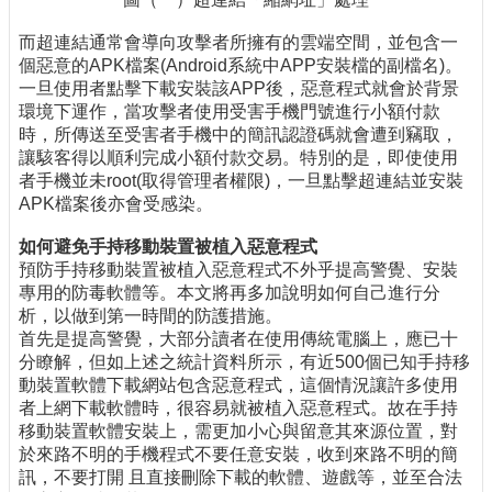
而超連結通常會導向攻擊者所擁有的雲端空間，並包含一
個惡意的APK檔案(Android系統中APP安裝檔的副檔名)。
一旦使用者點擊下載安裝該APP後，惡意程式就會於背景
環境下運作，當攻擊者使用受害手機門號進行小額付款
時，所傳送至受害者手機中的簡訊認證碼就會遭到竊取，
讓駭客得以順利完成小額付款交易。特別的是，即使使用
者手機並未root(取得管理者權限)，一旦點擊超連結並安裝
APK檔案後亦會受感染。
如何避免手持移動裝置被植入惡意程式
預防手持移動裝置被植入惡意程式不外乎提高警覺、安裝
專用的防毒軟體等。本文將再多加說明如何自己進行分
析，以做到第一時間的防護措施。
首先是提高警覺，大部分讀者在使用傳統電腦上，應已十
分瞭解，但如上述之統計資料所示，有近500個已知手持移
動裝置軟體下載網站包含惡意程式，這個情況讓許多使用
者上網下載軟體時，很容易就被植入惡意程式。故在手持
移動裝置軟體安裝上，需更加小心與留意其來源位置，對
於來路不明的手機程式不要任意安裝，收到來路不明的簡
訊，不要打開 且直接刪除下載的軟體、遊戲等，並至合法