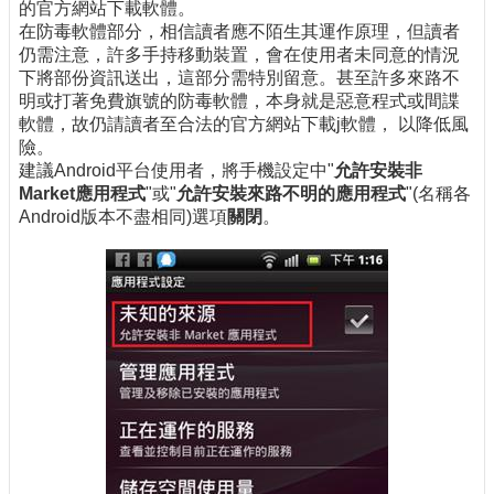
的官方網站下載軟體。
在防毒軟體部分，相信讀者應不陌生其運作原理，但讀者
仍需注意，許多手持移動裝置，會在使用者未同意的情況
下將部份資訊送出，這部分需特別留意。甚至許多來路不
明或打著免費旗號的防毒軟體，本身就是惡意程式或間諜
軟體，故仍請讀者至合法的官方網站下載j軟體， 以降低風
險。
建議Android平台使用者，將手機設定中"
允許安裝非
Market應用程式
"或"
允許安裝來路不明的應用程式
"(名稱各
Android版本不盡相同)選項
關閉
。