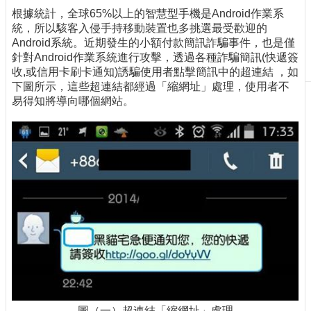
根據統計，全球65%以上的智慧型手機是Android作業系
刊
統，所以駭客入侵手持移動裝置也多挑選最受歡迎的
物
Android系統。近期發生的小額付款簡訊詐騙事件，也是僅
校
針對Android作業系統進行攻擊，透過各種詐騙簡訊(快遞簽
務
收,或信用卡刷卡通知)誘騙使用者點擊簡訊中的超連結 ，如
服
下圖所示，這些超連結都經過「縮網址」處理，使用者不
務
易得知將導向哪個網站。
專
題
報
導
技
術
論
壇
產
業
專
欄
圖（一）超連結「縮網址」處理