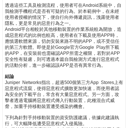
透過這些工具及檢測流程，使用者可在Android系統中，自
我檢測手機程式是否有可疑的行為。於本範例中，在未經
使用者授權的情況下，便自行向外傳遞資訊，洩露使用者
隱私，更是常見的惡意行為之一。
Android平台相較於其他移動裝置的作業系統較為開放，造
成惡意程式的比例也較高，使用者在下載及使用APP時，
應慎選軟體來源，切勿安裝來路不明的APP，或不受信任
的第三方軟體。即使是於Google官方Google Play所下載
的APP，在安裝前也需確認APP所需之權限，若對於APP
安全性有疑慮，則可透過本篇自我檢測方式進行惡意程式
的活動分析，進一步確認該APP是否有異常行為。
結論
Juniper Networks指出，超過500個第三方App Stores上有
惡意程式流竄，使得惡意程式擴散更加快速，而使用者認
為安全的下載平台，常含有大量惡意程式。另一方面，攻
擊者透過電腦將惡意程式傳入行動裝置，此種混合式威
脅，加重手持移動裝置遭受感染的機會。
下列為針對手持移動裝置的資安防護建議，依據此建議執
行，可大幅降低遭受惡意程式入侵風險。