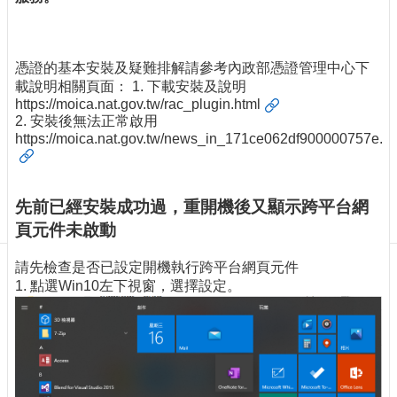
訊
訂
閱/
取
憑證的基本安裝及疑難排解請參考內政部憑證管理中心下
消
載說明相關頁面： 1. 下載安裝及說明
https://moica.nat.gov.tw/rac_plugin.html
網
2. 安裝後無法正常啟用
站
https://moica.nat.gov.tw/news_in_171ce062df900000757e.ht
導
覽
最
先前已經安裝成功過，重開機後又顯示跨平台網
新
頁元件未啟動
消
息
請先檢查是否已設定開機執行跨平台網頁元件
1. 點選Win10左下視窗，選擇設定。
關
於
我
們
出
版