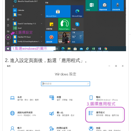
刊
物
校
務
服
務
專
題
2. 進入設定頁面後，點選「應用程式」。
報
導
技
術
論
壇
產
業
專
欄