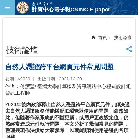
跳到主要內容區塊
計資中心電子報C&INC E-paper
進
階
搜
尋
首頁
技術論壇
回
技術論壇
首
頁
臺
自然人憑證跨平台網頁元件常見問題
大
首
卷期：v0059
出版日期：2021-12-20
頁
作者：傅潔瑩/ 臺灣大學計算機及資訊網路中心程式設計組
計
資訊工程師
中
2020年後內政部釋出自然人憑證跨平台網頁元件，解決過
首
去自然人憑證服務僅能搭配IE瀏覽器使用的問題。雖然如
頁
此，但隨著作業系統的不斷更新，或用戶更改設定值，仍
聯
然經常造成元件執行問題。本文分析了幾個常見的問題，
絡
整理幾項作法供給大家參考，以期能順利使用憑證的各項
資
服務。