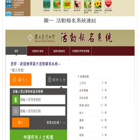
刊
物
圖一 活動報名系統連結
校
務
服
務
專
題
報
導
技
術
論
壇
產
業
專
欄