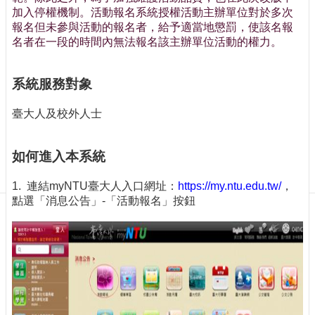
訊
加入停權機制。活動報名系統授權活動主辦單位對於多次
訂
報名但未參與活動的報名者，給予適當地懲罰，使該名報
閱/
名者在一段的時間內無法報名該主辦單位活動的權力。
取
消
系統服務對象
網
站
臺大人及校外人士
導
覽
如何進入本系統
最
新
1. 連結myNTU臺大人入口網址：
https://my.ntu.edu.tw/
，
消
點選「消息公告」-「活動報名」按鈕
息
關
於
我
們
出
版