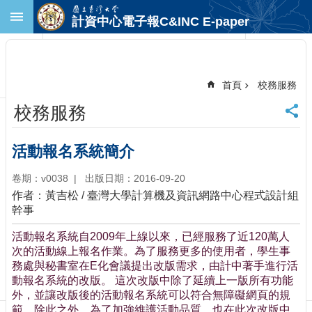
跳到主要內容區塊
計資中心電子報C&INC E-paper
進
階
搜
尋
首頁
校務服務
回
校務服務
首
頁
臺
活動報名系統簡介
大
首
卷期：v0038
出版日期：2016-09-20
頁
作者：黃吉松 / 臺灣大學計算機及資訊網路中心程式設計組
計
幹事
中
活動報名系統自2009年上線以來，已經服務了近120萬人
首
次的活動線上報名作業。為了服務更多的使用者，學生事
頁
務處與秘書室在E化會議提出改版需求，由計中著手進行活
聯
動報名系統的改版。 這次改版中除了延續上一版所有功能
絡
外，並讓改版後的活動報名系統可以符合無障礙網頁的規
資
範。除此之外，為了加強維護活動品質，也在此次改版中