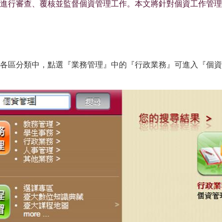
進行審查、覆核並監督個資管理工作。本文將針對個資工作管理
du.tw)後，於左邊各區分類中，點選『業務管理』中的『行政業務』可