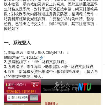
訊
版本較舊，易有效能及資安上的疑慮。因此直接重建至學
訂
生財務支援系統，對於學生可以直接申請，網頁排版較美
閱/
觀；對校務系統內部維運提升資安防護，精簡程式元件，
取
將資料庫輕量化減輕負荷。主要整併功能為申請、暫存、
消
檢視、已送出之待交文件、列印申請書、其它注意事項；
網
簡述如下：
站
導
一、系統登入
覽
最
1. 開啟連結「臺灣大學入口MyNTU」：
https://my.ntu.edu.tw/
新
2. 搜尋關鍵字：「學生財務支援服務」
消
3. 系統路徑：學生專區->助學資訊->學生財務支援服務
息
4. 採用「計算機及資訊網路中心帳號認證系統」，輸入自
關
己的帳號密碼即可登入。
於
我
們
出
版