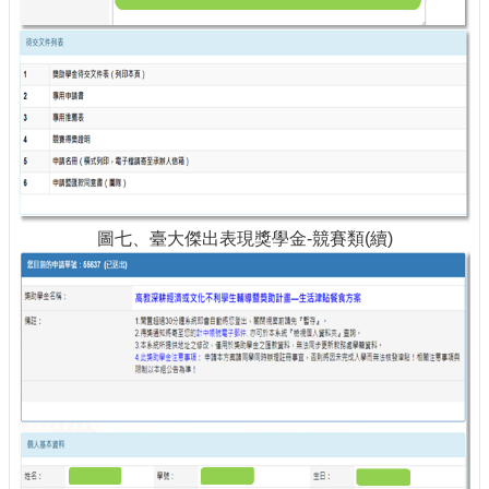
圖七、臺大傑出表現獎學金-競賽類(續)