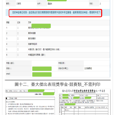
圖十二、臺大傑出表現獎學金-競賽類_不需列印