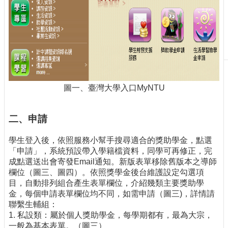
刊
物
校
務
服
務
圖一、臺灣大學入口MyNTU
專
題
報
二、申請
導
學生登入後，依照服務小幫手搜尋適合的獎助學金，點選
技
「申請」，系統預設帶入學籍檔資料，同學可再修正，完
術
成點選送出會寄發Email通知。新版表單移除舊版本之導師
論
欄位（圖三、圖四）。依照獎學金後台維護設定勾選項
壇
目，自動排列組合產生表單欄位，介紹幾類主要獎助學
金，每個申請表單欄位均不同，如需申請（圖三)，詳情請
產
聯繫生輔組：
業
1. 私設類：屬於個人獎助學金，每學期都有，最為大宗，
專
一般為基本表單。（圖三）
欄