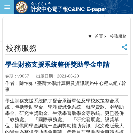
跳到主要內容區塊
計資中心電子報C&INC E-paper
進
階
搜
尋
首頁
校務服務
回
校務服務
首
頁
臺
學生財務支援系統整併獎助學金申請
大
首
卷期：v0057
出版日期：2021-06-20
頁
作者：陳怡如
/
臺灣大學計算機及資訊網路中心程式組
/
幹
計
事
中
學生財務支援系統除了配合承辦單位及學校政策整合系
首
統，包括獎助學金、學雜費減免系統、就學貸款、弱勢助
頁
學金、研究生獎勵金、生活學習助學金等系統。更已整併
聯
「教務處」、「國際事務處」、「研究發展處」設獎單
絡
位，提供同學查詢統一查詢獎助補助資訊。此次改版最大
資
的變更為整併獎助學金申請，考量目前獎助學金申請系統