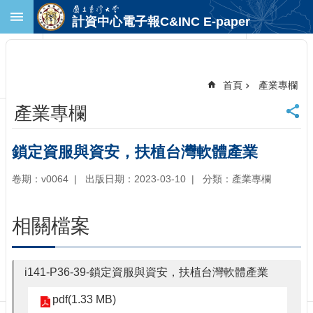
跳到主要內容區塊
計資中心電子報C&INC E-paper
進
階
搜
尋
首頁
產業專欄
回
產業專欄
首
頁
臺
鎖定資服與資安，扶植台灣軟體產業
大
首
卷期：v0064
出版日期：2023-03-10
分類：產業專欄
頁
計
相關檔案
中
首
頁
i141-P36-39-鎖定資服與資安，扶植台灣軟體產業
聯
絡
pdf(1.33 MB)
資