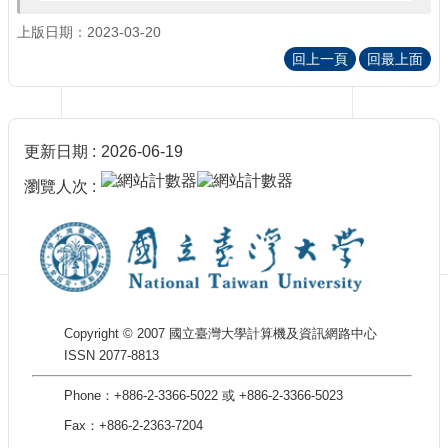
訊
訂
上版日期：2023-03-20
閱/
回上一頁
回最上面
取
消
網
站
更新日期
2026-06-19
導
覽
瀏覽人次
最
新
消
息
關
Copyright © 2007 國立臺灣大學計算機及資訊網路中心
於
ISSN 2077-8813
我
們
Phone：+886-2-3366-5022 或 +886-2-3366-5023
出
Fax：+886-2-2363-7204
版