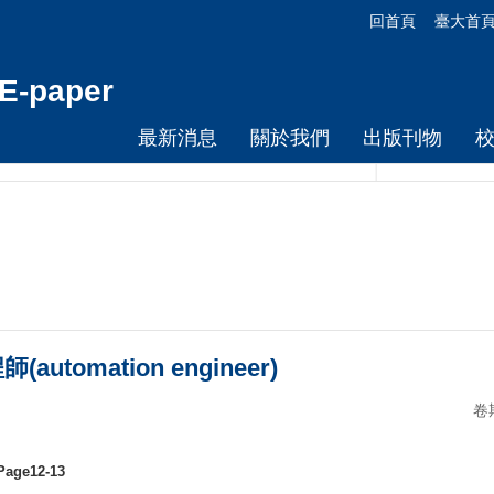
回首頁
臺大首
-paper
最新消息
關於我們
出版刊物
omation engineer)
卷
ge12-13