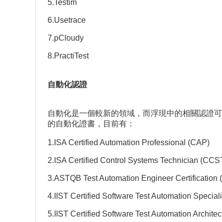
5.Testim
6.Usetrace
7.pCloudy
8.PractiTest
自動化認證
自動化是一個較新的領域，而浮現中的相關認證可
的自動化證書，目前有：
1.ISA Certified Automation Professional (CAP)
2.ISA Certified Control Systems Technician (CCS
3.ASTQB Test Automation Engineer Certification
4.IIST Certified Software Test Automation Specia
5.IIST Certified Software Test Automation Archite