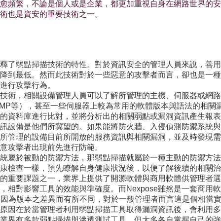
愈頻繁，不論是個人或是企業，都更加重視自身在網路世界的安
術也是資安的重要技術之一。
釋了弱點掃描技術的特性。對於資訊安全的管理人員來說，善用
降到最低。然而此技術對於一些惡意的攻擊者而言，卻也是一種
進行攻擊行為。
技術，相關設備管理人員可以了解所管理的主機、伺服器或網路
、SNMP等），甚至一些伺服器上較為常用的軟體版本與語法的相
的資料庫進行比對，並將分析出的相關弱點或漏洞資訊產生報表
訊設備是他們所冀望的。如果能將防火牆、入侵偵測防禦系統與
所管理的設備目前所開放的服務資訊與相關漏洞，並及時發現需
意攻擊者出現前先進行防範。
統屬於被動的防禦方法，那弱點掃描就屬於一種主動的防禦方法
康檢查一樣，預先瞭解自身健康狀況後，以便了解後續的相關治
的重要課題之一，業界上提供了開源軟體與商用軟體供管理者選
影響工具的效能與準確度。而Nexpose雖然是一套商用軟體，另外提
也未因為版本之差異而有所不同，對於一般管理者而言這是個相當
原因在於當管理者利用弱點掃描工具取得漏洞資訊後，會利用多
業界有多款弱點掃描與滲透測試工具，但大多各自掌握自己的強