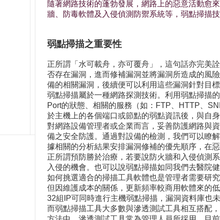
隨著網路技術的蓬勃發展，網路上的惡意活動愈來
牆、防毒軟體及入侵偵測防禦系統等，弱點掃描技
弱點掃描之重要性
正所謂「水可載舟，亦可覆舟」，這句話亦完美詮
否存在漏洞，進而修補漏洞並將漏洞所造成的風險
備的相關漏洞，後續便可以利用這些漏洞針對目標
弱點掃描屬於一種網路探測技術。利用弱點掃描的
Port的狀態、相關的服務（如：FTP、HTTP
於主機上的各個端口或節點的弱點資訊後，與自身
對網路設備管理者或企業而言，妥善防護網路與資
備之安全防護。通過對設備的檢測，我們可以瞭解
據相關的分析結果安排漏洞修補的優先順序，在惡
正所謂預防勝於治療，若要說防火牆和入侵偵測系
入侵的機會。也可以說弱點掃描如同我們去醫院健
如何挑選適合的掃描工具軟體也是管理者需要研究
但因維護成本的關係，更新頻率較商用軟體來的低，相對
32組IP可同時進行主機弱點掃描，漏洞資料庫
而弱點掃描工具大多數與滲透測試工具相互搭配，
方法中，滲透測試工具常為管理人員所採用。目前