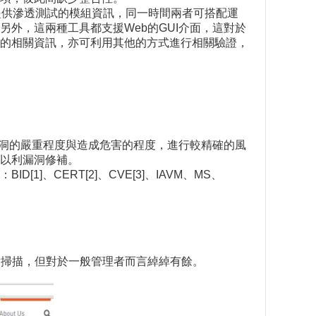
loit可提供滲透測試的模組資訊，同一時間兩者可搭配運
外，這兩種工具都支援Web的GUI介面，這對於
點的相關資訊，亦可利用其他的方式進行相關驗證，
、漏洞的嚴重程度與造成危害的程度，進行較精確的風
以利漏洞修補。
、CERT[2]、CVE[3]、IAVM、MS、
IP弱點掃描，但對於一般管理者而言綽綽有餘。