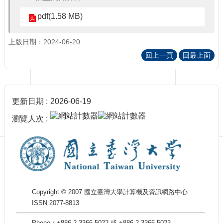
訊
訂
pdf(1.58 MB)
閱/
取
上版日期：2024-06-20
消
回上一頁
回最上面
網
站
導
覽
更新日期
2026-06-19
最
瀏覽人次
新
消
息
關
於
我
Copyright © 2007 國立臺灣大學計算機及資訊網路中心
們
ISSN 2077-8813
出
版
Phone：+886-2-3366-5022 或 +886-2-3366-5023