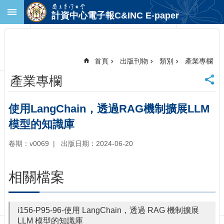
跳到主要內容區塊
計資中心電子報C&INC E-paper
進
階
搜
尋
首頁
出版刊物
類別
產業專欄
回
產業專欄
首
頁
臺
使用LangChain，透過RAG機制擴展LLM
大
模型的知識庫
首
頁
卷期：v0069
出版日期：2024-06-20
計
中
首
相關檔案
頁
聯
絡
i156-P95-96-使用 LangChain，透過 RAG 機制擴展
資
LLM 模型的知識庫