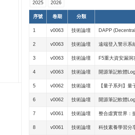
2025
2026
序號
卷期
分類
1
v0063
技術論壇
DAPP (Decent
2
v0063
技術論壇
遠端登入警示系
3
v0063
技術論壇
F5重大資安漏
4
v0063
技術論壇
開源筆記軟體Lo
5
v0062
技術論壇
【量子系列】量子科
6
v0062
技術論壇
開源筆記軟體Lo
7
v0061
技術論壇
整合虛實世界：
8
v0061
技術論壇
科技素養學習分