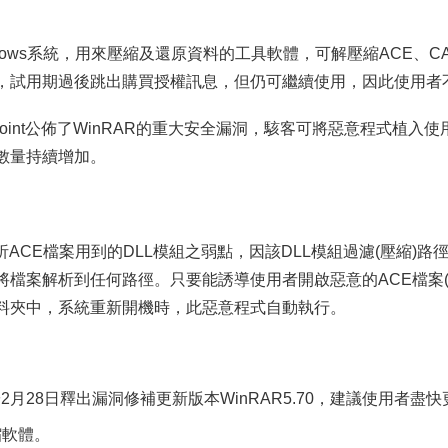
ndows系統，用來壓縮及還原資料的工具軟體，可解壓縮ACE、CA
，試用期過後跳出購買授權訊息，但仍可繼續使用，因此使用者
ck Point公佈了WinRAR的重大安全漏洞，駭客可將惡意程式
數量持續增加。
ACE檔案用到的DLL模組之弱點，因該DLL模組過濾(壓縮)路徑不夠嚴謹，
檔案解析到任何路徑。只要能誘導使用者開啟惡意的ACE檔案(駭
料夾中，系統重新開機時，此惡意程式自動執行。
於2月28日釋出漏洞修補更新版本WinRAR5.70，建議使用者盡
縮軟體。