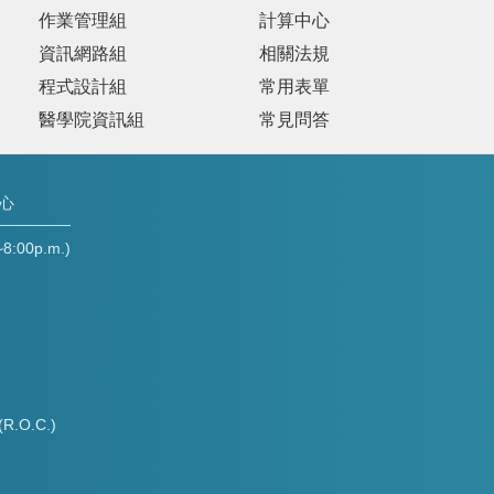
作業管理組
計算中心
資訊網路組
相關法規
程式設計組
常用表單
醫學院資訊組
常見問答
中心
00p.m.)
(R.O.C.)