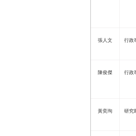
張人文
行政
陳俊傑
行政
黃奕珣
研究