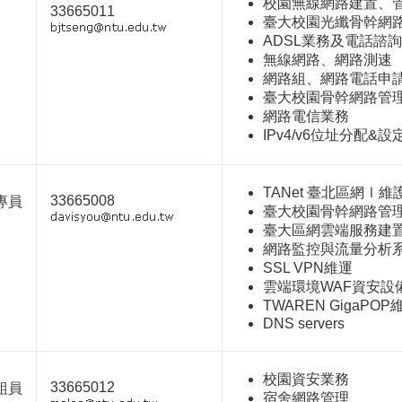
校園無線網路建置、
33665011
臺大校園光纖骨幹網
ADSL業務及電話諮詢
無線網路、網路測速
網路組、網路電話申
臺大校園骨幹網路管
網路電信業務
IPv4/v6位址分配&設
TANet 臺北區網Ⅰ
33665008
專員
臺大校園骨幹網路管
臺大區網雲端服務建
網路監控與流量分析
SSL VPN維運
雲端環境WAF資安設
TWAREN GigaPO
DNS servers
校園資安業務
33665012
組員
宿舍網路管理