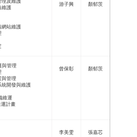
管理及維護
游子興
顏郁茨
路維護
請網站維護
理
定
維護與管理
曾保彰
顏郁茨
理
置與管理
系統開發與維護
備維運
P維運計畫
李美雯
張嘉芯