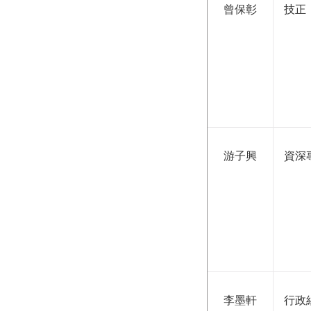
曾保彰
技正
游子興
資深
李墨軒
行政