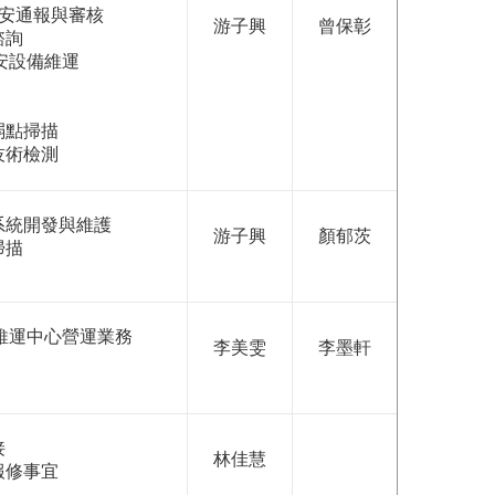
 資安通報與審核
游子興
曾保彰
諮詢
安設備維運
弱點掃描
技術檢測
系統開發與維護
游子興
顏郁茨
掃描
安維運中心營運業務
李美雯
李墨軒
接
林佳慧
報修事宜