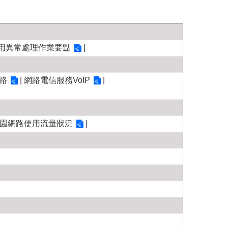
用異常處理作業要點
|
路
|
網路電信服務VoIP
|
園網路使用流量狀況
|