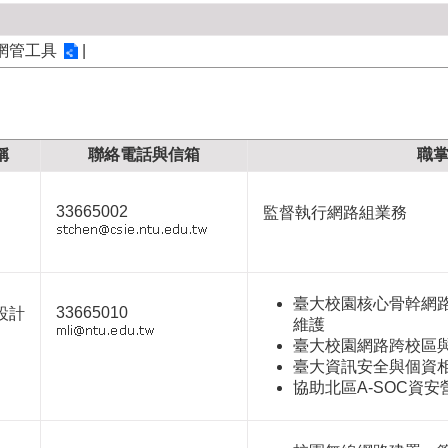
網管工具
|
稱
聯絡電話與信箱
職
33665002
監督執行網路組業務
臺大校園核心骨幹網
33665010
設計
維護
臺大校園網路跨校區
臺大資訊安全與個資
協助北區A-SOC資安