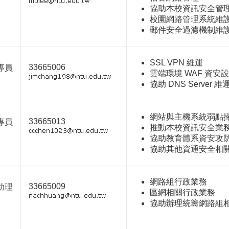
協助本校資訊安全管理系
校園網路管理系統維
郵件安全過濾機制維
SSL VPN 維運
33665006
專員
雲端環境 WAF 資安
協助 DNS Server 維
網站與主機系統弱點
33665013
專員
推動本校資訊安全業
協助教育體系資安攻
協助其他資通安全相
網路組行政業務
33665009
助理
區網相關行政業務
協助辦理統籌網路組