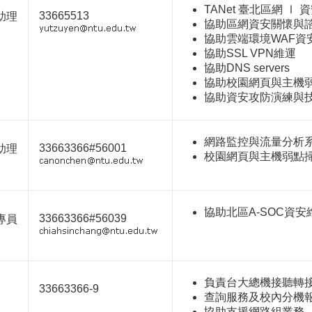
TANet 臺北區網 Ⅰ
33665513
助理
協助區網資安關懷與
協助雲端環境WAF資
協助SSL VPN維運
協助DNS servers
協助校園網頁與主機
協助資安攻防演練與
網路監控與流量分析
33663366#56001
助理
校園網頁與主機弱點
協助北區A-SOC資
33663366#56039
專員
負責台大總機接聽轉
33663366-9
查詢服務及校內分機
協助支援網路組業務