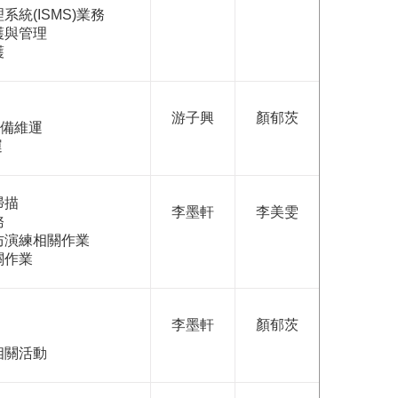
統(ISMS)業務
護與管理
護
游子興
顏郁茨
設備維運
運
掃描
李墨軒
李美雯
務
防演練相關作業
關作業
李墨軒
顏郁茨
相關活動