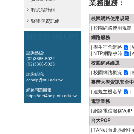
業務服務：
程式設計組
校園網路使用規範
醫學院資訊組
|
校園網路使用規範
NEED HELP?
網路服務
|
學生宿舍網路
|
|
NTP網路校時
|
諮詢熱線:
(02)3366-5022
校園網路維運
(02)3366-5023
|
校園網路概況
|
諮詢信箱:
cchelp@ntu.edu.tw
臺灣大學資訊安全中
網路問題回報:
|
違規主機名單
|
https://net4help.ntu.edu.tw
電話業務
|
網路電信服務VoIP
台大POP
|
TANet 台北區網中