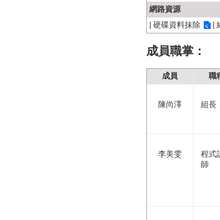
網路資源
|
硬碟資料抹除
|
成員職掌：
成員
職
陳尚澤
組長
李美雯
程式
師