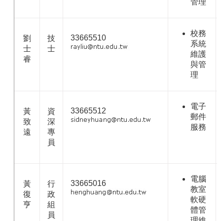
管理
校務
33665510
劉
技
系統
士
士
維護
睿
與管
理
電子
33665512
黃
資
郵件
致
深
服務
遠
專
員
電腦
33665016
黃
行
教室
復
政
軟硬
亨
組
體管
員
理維