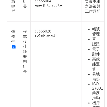
33665004
趙
組
負責本組
鍵
長
之決策與
哲
工作調配
帳號
33665026
張
程
管理
傑
式
單一
生
設
認證
計
電子
師
郵件
兼
高效
副
能運
組
算
長
異地
備份
ISO
27001
業務
推動
機房