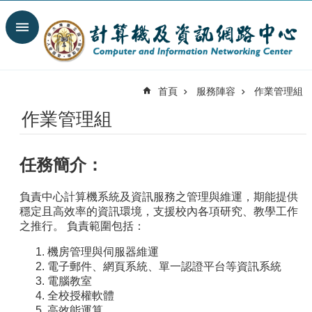
跳到主要內容區塊
搜
尋
進
階
首頁
服務陣容
作業管理組
搜
尋
作業管理組
最
新
消
任務簡介：
息
負責中心計算機系統及資訊服務之管理與維運，期能提供
關
穩定且高效率的資訊環境，支援校內各項研究、教學工作
於
之推行。 負責範圍包括：
我
們
機房管理與伺服器維運
電子郵件、網頁系統、單一認證平台等資訊系統
服
電腦教室
務
全校授權軟體
陣
高效能運算