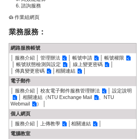
容
諮詢服務
服
作業組網頁
務
資
業務服務：
源
資
網路服務帳號
安
專
│
服務介紹
│
管理辦法
│
帳號申請
│
帳號權限
區
│
帳號狀態檢測與設定
│
線上變更密碼
│
│
傳真變更密碼
│
相關連結
│
聯
電子郵件
絡
我
│
服務介紹
│
校友電子郵件服務管理辦法
│
設定說明
們
│ 相關連結（
NTU Exchange Mail
、
NTU
Webmail
） │
個人網頁
│
服務介紹
│
上傳教學
│
相關連結
│
電腦教室