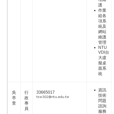
護
作業
組各
項系
統及
網站
維護
管理
NTU
VDI台
大虛
擬桌
面系
統
資訊
33665017
吳
行
技術
亭
政
問題
萱
專
諮詢
員
服務