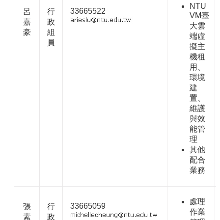
NTU
33665522
呂
行
VM臺
嘉
政
大雲
豪
組
端虛
員
擬主
機租
用、
環境
建
置、
維護
與效
能管
理
其他
配合
業務
處理
33665059
張
行
作業
素
政