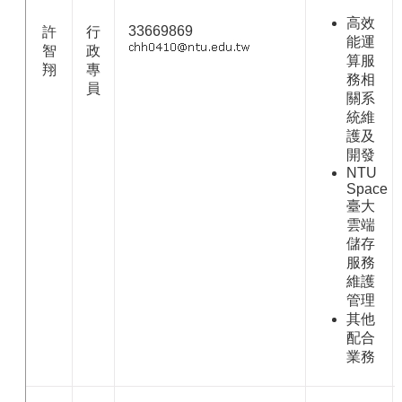
高效
33669869
許
行
能運
智
政
算服
翔
專
務相
員
關系
統維
護及
開發
NTU
Space
臺大
雲端
儲存
服務
維護
管理
其他
配合
業務