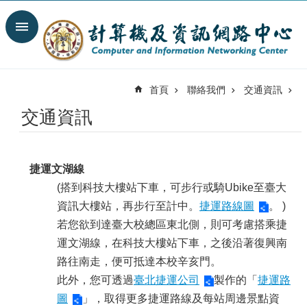
跳到主要內容區塊
搜
尋
進
階
首頁
聯絡我們
交通資訊
搜
尋
交通資訊
最
新
消
息
捷運文湖線
(搭到科技大樓站下車，可步行或騎Ubike至臺大
關
資訊大樓站，再步行至計中。
捷運路線圖
。 )
於
我
若您欲到達臺大校總區東北側，則可考慮搭乘捷
們
運文湖線，在科技大樓站下車，之後沿著復興南
路往南走，便可抵達本校辛亥門。
服
務
此外，您可透過
臺北捷運公司
製作的「
捷運路
陣
圖
」，取得更多捷運路線及每站周邊景點資