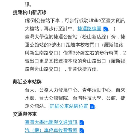
容
訊。
服
捷運松山新店線
務
(搭到公館站下車，可步行或騎Ubike至臺大資訊
資
大樓站，再步行至計中。
捷運路線圖
。 )
源
臺灣大學位於捷運公館站（松山新店線）旁，捷
資
運公館站的3號出口距離本校校門口（羅斯福路
安
與新生南路交口）僅需3分鐘左右的步行時間，2
專
區
號出口更是直接連接本校的舟山路出口（羅斯福
路與舟山路交口），非常快捷方便。
聯
絡
鄰近公車站牌
我
台大、公務人力發展中心、青年活動中心、自來
們
水處、台大公館醫院、台灣科技大學、公館、捷
運公館站。
詳細公車站牌位置
。
交通與停車
臺灣大學地圖與交通資訊
汽（機）車停車收費費率