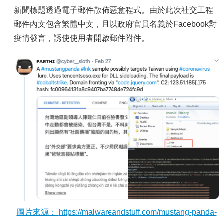
容
新聞標題透過電子郵件散佈惡意程式。由於此次社交工程
服
郵件內文包含繁體中文，且以政府官員名義於Facebook對
務
疫情發言，誘使使用者開啟郵件附件。
資
源
資
安
專
區
聯
絡
我
們
圖片來源：
https://malwareandstuff.com/mustang-panda-