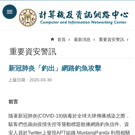
跳到主要內容區塊
搜
尋
進
階
首頁
最新消息
重要資安警訊
搜
尋
重要資安警訊
最
新
新冠肺炎「釣出」網路釣魚攻擊
消
息
上版日期：2020-03-30
關
於
我
前言
們
隨著新冠肺炎(COVID-19)病毒於全球大肆傳播感染之際，
服
務
駭客們也藉由疫情失控等聳動標題散播網路釣魚信件。資
陣
安人員於Twitter上發現APT組織 MustangPanda 利用相關