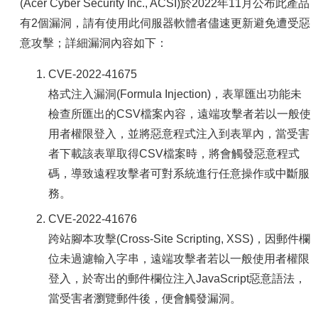
容
(Acer Cyber Security Inc., ACSI)於2022年11月公布此產品
有2個漏洞，請有使用此伺服器軟體者儘速更新避免遭受惡
服
務
意攻擊；詳細漏洞內容如下：
資
源
CVE-2022-41675
格式注入漏洞(Formula Injection)，表單匯出功能未
資
檢查所匯出的CSV檔案內容，遠端攻擊者若以一般使
安
專
用者權限登入，並將惡意程式注入到表單內，當受害
區
者下載該表單取得CSV檔案時，將會觸發惡意程式
聯
碼，導致遠程攻擊者可對系統進行任意操作或中斷服
絡
務。
我
們
CVE-2022-41676
跨站腳本攻擊(Cross-Site Scripting, XSS)，因郵件欄
位未過濾輸入字串，遠端攻擊者若以一般使用者權限
登入，於寄出的郵件欄位注入JavaScript惡意語法，
當受害者瀏覽郵件後，便會觸發漏洞。