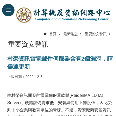
跳到主要內容區塊
搜
尋
進
階
首頁
最新消息
重要資安警訊
搜
尋
重要資安警訊
最
新
村榮資訊雷電郵件伺服器含有2個漏洞，請
消
息
儘速更新
關
上版日期：2022-12-8
於
我
們
由村榮資訊開發的雷電伺服器軟體(RaidenMAILD Mail
服
Server)，硬體設備需求低且安裝與使用上難度低，因此受
務
到中小企業與教育單位的青睞。不過，資安廠商安碁資訊
陣