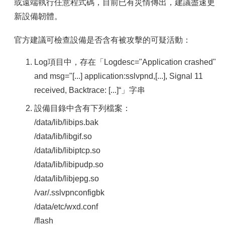
容
或遠端執行任意程式碼，目前已有災情傳出，建議盡速更
新設備韌體。
服
務
官方建議可檢查設備是否含有被攻擊的可疑活動：
資
源
Log項目中，存在「Logdesc="Application crashed"
資
and msg="[...] application:sslvpnd,[...], Signal 11
安
received, Backtrace: [...]“」字串
專
區
設備目錄中含有下列檔案：
聯
/data/lib/libips.bak
絡
/data/lib/libgif.so
我
/data/lib/libiptcp.so
們
/data/lib/libipudp.so
/data/lib/libjepg.so
/var/.sslvpnconfigbk
/data/etc/wxd.conf
/flash