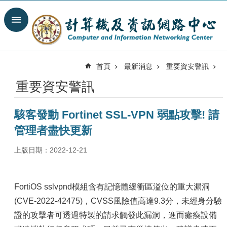
跳到主要內容區塊
搜
尋
進
階
首頁
最新消息
重要資安警訊
搜
尋
重要資安警訊
最
新
駭客發動 Fortinet SSL-VPN 弱點攻擊! 請
消
息
管理者盡快更新
關
上版日期：2022-12-21
於
我
們
FortiOS sslvpnd模組含有記憶體緩衝區溢位的重大漏洞
服
(CVE-2022-42475)，CVSS風險值高達9.3分，未經身分驗
務
證的攻擊者可透過特製的請求觸發此漏洞，進而癱瘓設備
陣