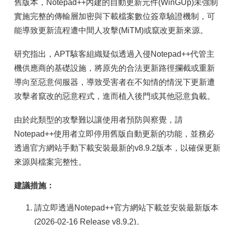
容
舊版本，Notepad++內建的自動更新元件(WinGUp)未強制
實施完整的傳輸層加密與下載檔案數位簽章驗證機制，可
服
務
能導致更新流程遭中間人攻擊(MiTM)或竄改更新來源。
資
源
研究指出，APT駭客組織疑似透過入侵Notepad++代管主
機供應商的基礎設施，將原先的合法更新路徑攔截或重新
資
安
導向至惡意伺服器，導致受害者在不知情的情況下更新遭
專
攻擊者竄改的惡意程式，進而植入後門或其他惡意負載。
區
由於此類型的攻擊難以讓使用者預防與察覺，請
聯
絡
Notepad++使用者立即停用舊版自動更新的功能，並務必
我
透過官方網站手動下載安裝最新的v8.9.2版本，以確保更新
們
來源與檔案完整性。
建議措施：
請立即透過Notepad++官方網站下載並安裝最新版本
(2026-02-16 Release v8.9.2)。