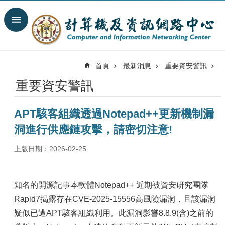
跳到主要內容區塊
搜
尋
進
階
首頁
最新消息
重要資安警訊
搜
尋
重要資安警訊
最
新
APT駭客組織透過Notepad++更新機制漏
消
息
洞進行供應鏈攻擊，請密切注意!
關
上版日期：2026-02-25
於
我
們
知名的開源記事本軟體Notepad++ 近期被資安研究團隊
服
Rapid7揭露存在CVE-2025-15556高風險漏洞，且該漏洞
務
疑似已遭APT駭客組織利用。此漏洞影響8.8.9(含)之前的
陣