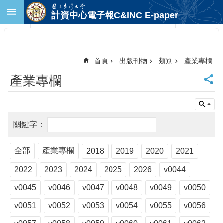
跳到主要內容區塊
計資中心電子報C&INC E-paper
進
階
搜
尋
首頁
出版刊物
類別
產業專欄
回
產業專欄
首
頁
臺
大
首
頁
計
全部
產業專欄
2018
2019
2020
2021
中
2022
2023
2024
2025
2026
v0044
首
頁
v0045
v0046
v0047
v0048
v0049
v0050
聯
絡
v0051
v0052
v0053
v0054
v0055
v0056
資