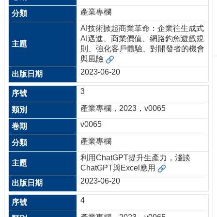
刊
產業專欄
物
AI技術掀起商業革命：企業往生成式
校
AI邁進、商業價值、網路釣魚遊戲規
務
則、強化客戶體驗、對開發者的機會
服
與風險
務
2023-06-20
專
3
題
報
產業專欄，2023，v0065
導
v0065
技
產業專欄
術
論
利用ChatGPT提升生產力，淺談
壇
ChatGPT與Excel應用
2023-06-20
產
業
4
專
欄