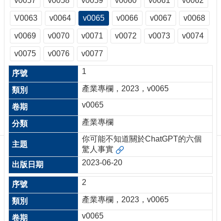
v0057
v0058
v0059
v0060
v0061
v0062
訊
訂
V0063
v0064
v0065
v0066
v0067
v0068
閱/
v0069
v0070
v0071
v0072
v0073
v0074
取
消
v0075
v0076
v0077
網
站
1
導
產業專欄，2023，v0065
覽
v0065
最
新
產業專欄
消
你可能不知道關於ChatGPT的六個
息
驚人事實
關
2023-06-20
於
我
2
們
產業專欄，2023，v0065
出
v0065
版