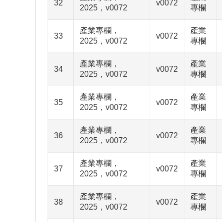
32
v0072
2025，v0072
專欄
產業專欄，
產業
33
v0072
2025，v0072
專欄
產業專欄，
產業
34
v0072
2025，v0072
專欄
產業專欄，
產業
35
v0072
2025，v0072
專欄
產業專欄，
產業
36
v0072
2025，v0072
專欄
產業專欄，
產業
37
v0072
2025，v0072
專欄
產業專欄，
產業
38
v0072
2025，v0072
專欄