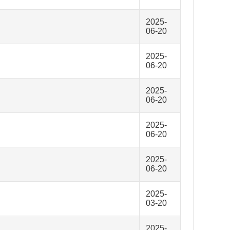
2025-
06-20
2025-
06-20
2025-
06-20
2025-
06-20
2025-
06-20
2025-
03-20
2025-