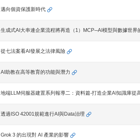
邁向個資保護新時代
生成式AI大串連企業流程將再造（1）MCP─AI模型與數據世界
從七法案看AI發展之法律風險
AI助教在高等教育的功能與潛力
地端LLM伺服器建置系列報導二：資料篇-打造企業AI知識庫從
透過ISO 42001規範進行AI與Data治理
Grok 3 的出現對 AI 產業的影響