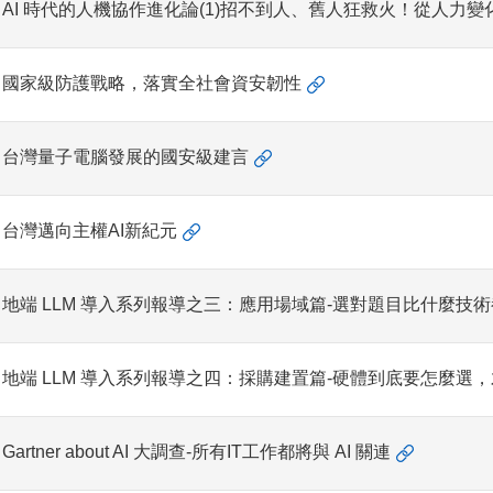
AI 時代的人機協作進化論(1)招不到人、舊人狂救火！從人力變化
國家級防護戰略，落實全社會資安韌性
台灣量子電腦發展的國安級建言
台灣邁向主權AI新紀元
地端 LLM 導入系列報導之三：應用場域篇-選對題目比什麼技
地端 LLM 導入系列報導之四：採購建置篇-硬體到底要怎麼選
Gartner about AI 大調查-所有IT工作都將與 AI 關連