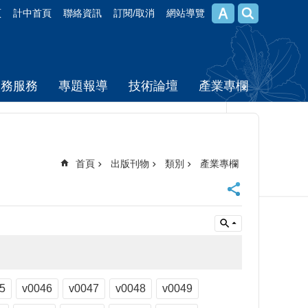
頁
計中首頁
聯絡資訊
訂閱/取消
網站導覽
校務服務
專題報導
技術論壇
產業專欄
首頁
出版刊物
類別
產業專欄
5
v0046
v0047
v0048
v0049