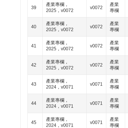
產業專欄，
產業
39
v0072
2025，v0072
專欄
產業專欄，
產業
40
v0072
2025，v0072
專欄
產業專欄，
產業
41
v0072
2025，v0072
專欄
產業專欄，
產業
42
v0072
2025，v0072
專欄
產業專欄，
產業
43
v0071
2024，v0071
專欄
產業專欄，
產業
44
v0071
2024，v0071
專欄
產業專欄，
產業
45
v0071
2024，v0071
專欄