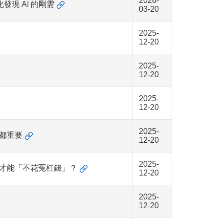
2026-
發現 AI 的剛需
03-20
2025-
12-20
2025-
12-20
2025-
12-20
2025-
術都重要
12-20
2025-
，才能「不花冤枉錢」？
12-20
2025-
12-20