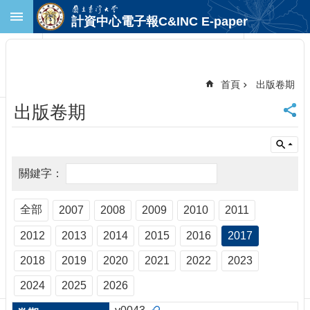
跳到主要內容區塊
計資中心電子報C&INC E-paper
進
階
搜
尋
首頁
出版卷期
回
出版卷期
首
頁
臺
大
首
頁
計
全部
2007
2008
2009
2010
2011
中
2012
2013
2014
2015
2016
2017
首
頁
2018
2019
2020
2021
2022
2023
聯
絡
2024
2025
2026
資