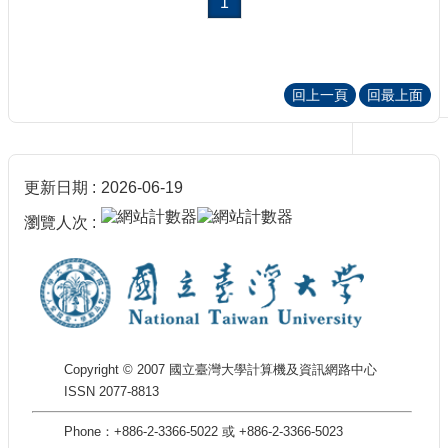
1
刊
物
校
回上一頁
回最上面
務
服
務
專
更新日期
2026-06-19
題
報
瀏覽人次
導
技
術
論
壇
Copyright © 2007 國立臺灣大學計算機及資訊網路中心
產
ISSN 2077-8813
業
專
Phone：+886-2-3366-5022 或 +886-2-3366-5023
欄