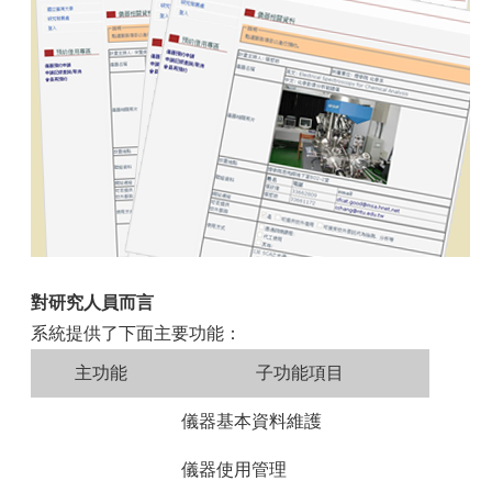
容
服
務
資
源
資
安
專
區
聯
絡
對研究人員而言
我
們
系統提供了下面主要功能：
主功能
子功能項目
儀器基本資料維護
儀器使用管理