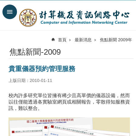
跳到主要內容區塊
搜
尋
進
階
首頁
最新消息
焦點新聞 2009年
搜
尋
焦點新聞-2009
最
新
貴重儀器預約管理服務
消
息
上版日期：2010-01-11
關
於
校內許多研究單位皆擁有稀少且高單價的儀器設備，然而
我
以往僅能透過各實驗室網頁或相關報告，零散得知服務資
們
訊，難以整合。
服
務
陣