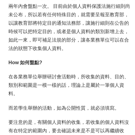
容
兩年內會盤點一次。 目前由於個人資料保護法施行細則尚
服
未公布，所以若有任何特殊目的，就需要呈報至教育部，
務
以讓教育部將特定目的通知法務部，讓施行細則在公告的
資
源
時候可以把特定目的，或者是個人資料的類別新增上去，
如此一來，即可補足法規的部分，讓各業務單位可以在合
資
安
法的狀態下收集個人資料。
專
區
How 如何盤點?
聯
在各業務單位舉辦研討會活動時，所收集的資料、目的、
絡
我
類別和範圍是一模一樣的話，理論上是屬於一筆個人資
們
料。
而若學生舉辦的活動，如為公開性質，就必須填寫。
要注意的是，有關個人資料的收集，若收集的個人資料沒
有在特定的範圍內，要去確認未來是不是可以再繼續收