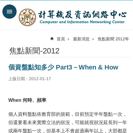
跳到主要內容區塊
搜
尋
進
階
首頁
最新消息
焦點新聞 2012年
搜
尋
焦點新聞-2012
最
新
個資盤點知多少 Part3－When & How
消
息
上版日期：2012-01-17
關
於
我
When 何時、頻率
們
個人資料盤點依教育部的規範，目前預定半年盤點一次，
服
務
但還要看未來實際立法的狀況，可能就視狀況延長到一年
陣
或兩年盤點一次，但基本上不會超過兩年以上，大部都是