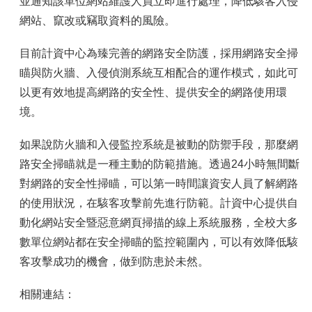
容
並通知該單位網站維護人員立即進行處理，降低駭客入侵
網站、竄改或竊取資料的風險。
服
務
目前計資中心為臻完善的網路安全防護，採用網路安全掃
資
源
瞄與防火牆、入侵偵測系統互相配合的運作模式，如此可
以更有效地提高網路的安全性、提供安全的網路使用環
資
安
境。
專
區
如果說防火牆和入侵監控系統是被動的防禦手段，那麼網
路安全掃瞄就是一種主動的防範措施。透過24小時無間斷
聯
絡
對網路的安全性掃瞄，可以第一時間讓資安人員了解網路
我
的使用狀況，在駭客攻擊前先進行防範。計資中心提供
自
們
動化網站安全暨惡意網頁掃描的線上系統服務
，全校大多
數單位網站都在安全掃瞄的監控範圍內，可以有效降低駭
客攻擊成功的機會，做到防患於未然。
相關連結：