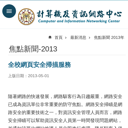
跳到主要內容區塊
搜
尋
進
階
首頁
最新消息
焦點新聞 2013年
搜
尋
焦點新聞-2013
最
新
全校網頁安全掃描服務
消
息
上版日期：2013-05-01
關
於
我
隨著網路的快速發展，網路駭客行為日趨嚴重，網路安全
們
已成為資訊單位非常重要的防守焦點。網路安全掃瞄是網
服
路安全的重要技術之一，對資訊安全管理人員而言，網路
務
安全掃瞄可以幫助資訊安全人員第一時間發現問題網站，
陣