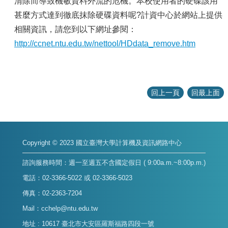
容
清除而導致機敏資料外流的危機。本校使用者的硬碟該用
甚麼方式達到徹底抹除硬碟資料呢?計資中心於網站上提供
服
相關資訊，請您到以下網址參閱：
務
資
http://ccnet.ntu.edu.tw/nettool/HDdata_remove.htm
源
資
安
專
回上一頁
回最上面
區
聯
絡
Copyright © 2023 國立臺灣大學計算機及資訊網路中心
我
們
諮詢服務時間：週一至週五不含國定假日 ( 9:00a.m.~8:00p.m.)
電話：02-3366-5022 或 02-3366-5023
傳真：02-2363-7204
Mail：cchelp@ntu.edu.tw
地址 : 10617 臺北市大安區羅斯福路四段一號