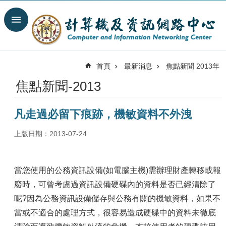
跳到主要內容區塊
搜
尋
進
階
首頁
最新消息
焦點新聞 2013年
搜
尋
焦點新聞-2013
最
新
凡走過必留下痕跡，機敏資料不外洩
消
息
上版日期：2013-07-24
關
於
我
當您使用的公務資訊設備(如電腦主機)需辦理財產轉移或報
們
廢時，可曾考慮過資訊設備硬碟內的資料是否已經清除了
服
呢?因為公務資訊設備儲存與公務有關的機敏資料，如果不
務
當或不適合的處理方式，很容易造成硬碟中的資料未徹底
陣