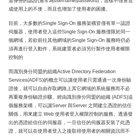
容
道身份的認證(通常為username/password)，這樣不僅會造
成使用上的不便，而且也增加了使用者的困擾。
服
務
目前，大多數的Single Sign-On 服務架構皆僅有單一認證
資
源
伺服器，使用者登入這些Single Sign-On 服務僅限於同一
個網域，若欲前往其他網域的Single Sign-On 服務時仍必
資
安
須再進行登入動作，系統建置者必須另行製作使用者權限
專
控制的
區
而識別身分同盟的組織Active Directory Federation
聯
絡
Services(ADFS)的概念可以讓使用者只需通過一次身份驗
我
證後，就可以自由存取網路上其它網域的系統服務而不必
們
再重複身份驗證步驟。經由識別身分同盟的組織 (ADFS)這
個服務架構，可以讓Server 與Server 之間建立憑證的信任
關係，用來建立 Web 使用者登入權限控制的服務。透過發
出的憑證給信任的伺服器，一旦信任的伺服器安裝了此憑
證，就可以在使用者登入之後取得使用者的相關資訊而不