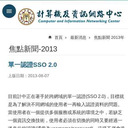
跳到主要內容區塊
搜
尋
進
階
首頁
最新消息
焦點新聞 2013年
搜
尋
焦點新聞-2013
最
新
單一認證SSO 2.0
消
息
上版日期：2013-08-07
關
於
我
目前計中正在著手於跨網域的單一認證(SSO 2.0)，目標就
們
是為了解決不同網域的使用者一再輸入認證資料的問題。
服
當使用者在一個提供多個服務或系統的環境之中，若缺乏
務
一個資訊交換技術，使用者必須在切換的同時又要經過一
陣