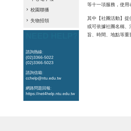
等十一項服務，使用者可以
校園聯播
其中【社團活動】提
失物招領
或可依據社團名稱、
NEED HELP?
旨、時間、地點等重
諮詢熱線:
(02)3366-5022
(02)3366-5023
諮詢信箱:
cchelp@ntu.edu.tw
網路問題回報:
https://net4help.ntu.edu.tw