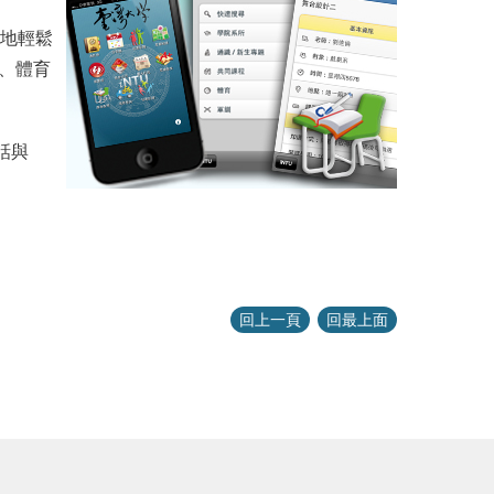
隨地輕鬆
、體育
話與
回上一頁
回最上面