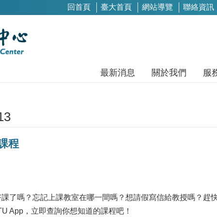
回首頁
臺大首頁
網站導覽
聯絡資訊
最新消息
關於我們
服
13
詢課程
好課了嗎？忘記上課教室在哪一間嗎？想請假寫信給教授嗎？趕
TU App，立即查詢你想知道的課程吧！