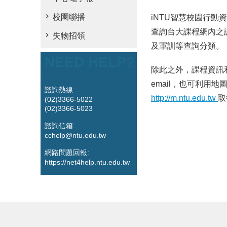
校園聯播
iNTU智慧校園行
查詢台大課程網內之
失物招領
及軍訓等查詢分類。
NEED HELP?
除此之外，課程資訊
email，也可利用
諮詢熱線:
http://m.ntu.edu.tw
取
(02)3366-5022
(02)3366-5023
諮詢信箱:
cchelp@ntu.edu.tw
網路問題回報:
https://net4help.ntu.edu.tw