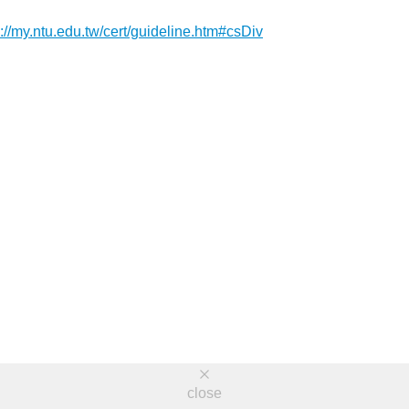
s://my.ntu.edu.tw/cert/guideline.htm#csDiv
close