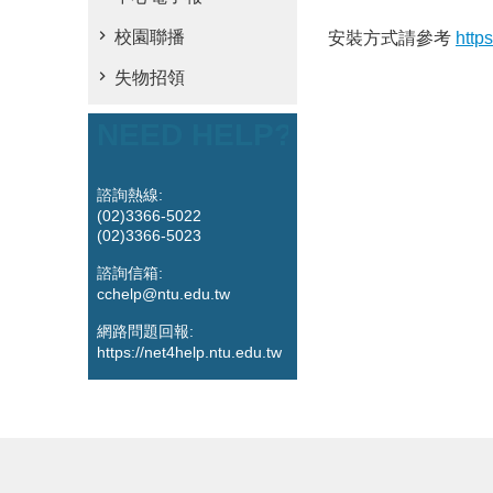
校園聯播
安裝方式請參考
http
失物招領
NEED HELP?
諮詢熱線:
(02)3366-5022
(02)3366-5023
諮詢信箱:
cchelp@ntu.edu.tw
網路問題回報:
https://net4help.ntu.edu.tw