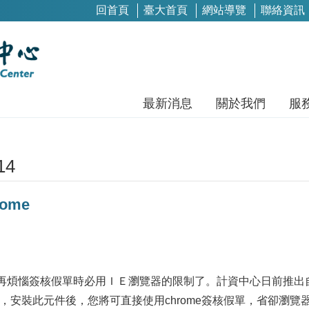
回首頁
臺大首頁
網站導覽
聯絡資訊
最新消息
關於我們
服
14
ome
再煩惱簽核假單時必用ＩＥ瀏覽器的限制了。計資中心日前推出
元件，安裝此元件後，您將可直接使用chrome簽核假單，省卻瀏