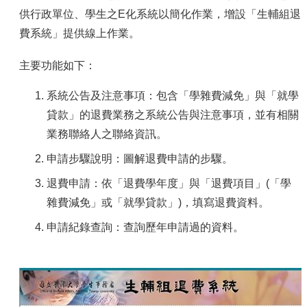
容
供行政單位、學生之E化系統以簡化作業，增設「生輔組退
服
費系統」提供線上作業。
務
資
主要功能如下：
源
資
系統公告及注意事項：包含「學雜費減免」與「就學
安
貸款」的退費業務之系統公告與注意事項，並有相關
專
業務聯絡人之聯絡資訊。
區
申請步驟說明：圖解退費申請的步驟。
聯
絡
退費申請：依「退費學年度」與「退費項目」(「學
我
雜費減免」或「就學貸款」)，填寫退費資料。
們
申請紀錄查詢：查詢歷年申請過的資料。