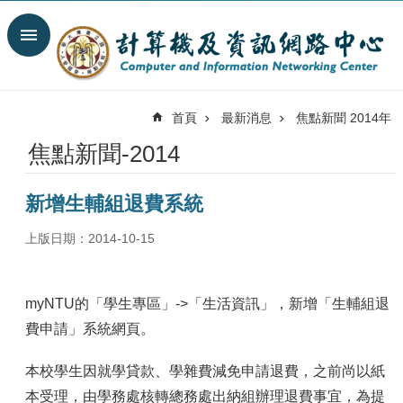
跳到主要內容區塊
搜
尋
進
階
首頁
最新消息
焦點新聞 2014年
搜
尋
焦點新聞-2014
最
新
新增生輔組退費系統
消
息
上版日期：2014-10-15
關
於
我
myNTU的「學生專區」->「生活資訊」，新增「生輔組退
們
費申請」系統網頁。
服
務
本校學生因就學貸款、學雜費減免申請退費，之前尚以紙
陣
本受理，由學務處核轉總務處出納組辦理退費事宜，為提