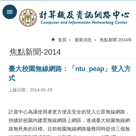
跳到主要內容區塊
搜
尋
進
階
首頁
最新消息
焦點新聞 2014年
搜
尋
焦點新聞-2014
最
新
臺大校園無線網路：「ntu_peap」登入方
消
息
式
關
上版日期：2014-05-29
於
我
們
計資中心為讓使用者更方便及安全的登入公眾無線網路，
服
持續於校園內建置無線網路上網區，達成臺大校園無線網
務
路無死角的目標。目前校園無線網路服務同時提供三個無
陣