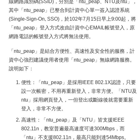
容
線網路識別碼(SSID)，分別是「ntu_peap、NTU及ntu」，
其中「ntu_peap」已整合到計資中心單一簽入認證系統
服
務
(Single-Sign-On, SSO)，於102年7月15日早上9:00起，將
資
「ntu_peap」登入方式改由計資中心EMAIL帳號登入，原
源
網路電話的帳號登入方式將無法使用。
資
安
「ntu_peap」是結合方便性、高速性及安全性的服務，計
專
資中心強烈建議使用者使用「ntu_peap」無線網路服務。
區
說明如下：
聯
絡
便性：「ntu_peap」是採用IEEE 802.1X認證，只要
我
設一次帳密，不用再重新登入，非常方便。「NTU及
們
ntu」採用網頁登入，一但登出或斷線後就需要重新
登入，非常不方便。
高速性：「ntu_peap」及「NTU」皆支援IEEE
802.11n，教室普遍最高速度可達300Mbps，而
「ntu」不支援802.11n，最高只能到達54Mbps。