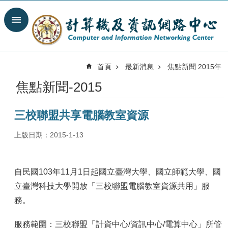
跳到主要內容區塊
搜
尋
進
階
首頁
最新消息
焦點新聞 2015年
搜
尋
焦點新聞-2015
最
新
三校聯盟共享電腦教室資源
消
息
上版日期：2015-1-13
關
於
我
自民國103年11月1日起國立臺灣大學、國立師範大學、國
們
立臺灣科技大學開放「三校聯盟電腦教室資源共用」服
服
務。
務
陣
服務範圍：三校聯盟「計資中心/資訊中心/電算中心」所管