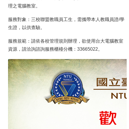
容
理之電腦教室。
服
務
服務對象：三校聯盟教職員工生，需攜帶本人教職員證/學
資
生證，以供查驗。
源
資
服務規範：請依各校管理規則辦理，欲使用台大電腦教室
安
資源，請洽詢諮詢服務櫃檯分機：33665022。
專
區
聯
絡
我
們