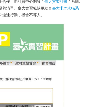
手合作，由計資中心開發＂
臺大實習計畫
＂系統。
要的清單。臺大實習職缺更結合
臺大求才求職系
？速速行動，機會不等人。