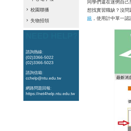
同學們還在迷惘自己
校園聯播
想找實習職缺？沒問
統
，使用計中單一認
失物招領
NEED HELP?
諮詢熱線:
(02)3366-5022
(02)3366-5023
諮詢信箱:
cchelp@ntu.edu.tw
網路問題回報:
https://net4help.ntu.edu.tw