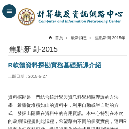
跳到主要內容區塊
搜
尋
進
階
首頁
最新消息
焦點新聞 2015年
搜
尋
焦點新聞-2015
最
新
R軟體資料探勘實務基礎新課介紹
消
息
上版日期：2015-5-27
關
於
我
資料探勘是一門結合統計學與資訊科學相關理論的方法
們
學，希望從堆積如山的資料中，利用自動或半自動的方
服
式，發掘出隱藏在資料中的有用資訊。本中心特別在本次
務
的暑期課程規劃此課程，希望藉由不同的個案實例，運用R
陣