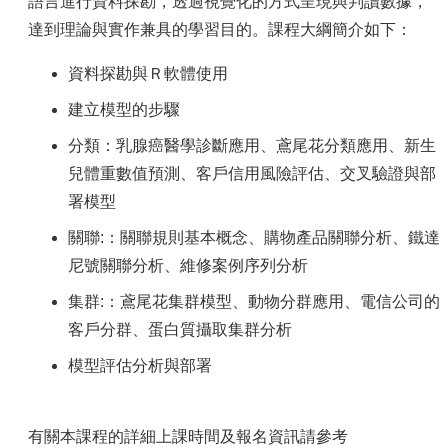
容
語言進行資料探勘，透過視覺化的方式呈現與判讀數據，
達到理論與實作兼具的學習目的。課程大綱簡介如下：
服
務
資料探勘與Ｒ軟體使用
資
源
建立模型的步驟
資
分類：乳腺癌醫學診斷應用、鳶尾花分類應用、新生
安
兒體重數值預測、客戶信用風險評估、交叉驗證與部
專
署模型
區
關聯:：關聯規則基本概念、購物產品關聯分析、鐵達
聯
絡
尼號關聯分析、維修案例序列分析
我
集群:：鳶尾花集群模型、動物分群應用、電信公司的
們
客戶分群、蛋白質攝取集群分析
模型評估分析與部署
有關本課程的詳細上課時間及報名資訊請參考