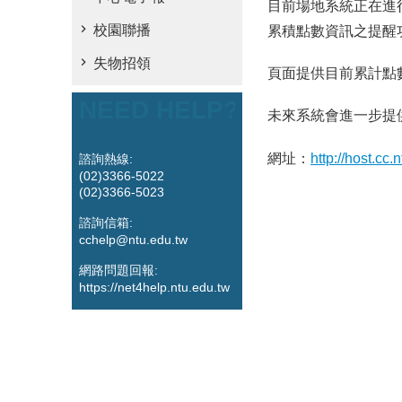
目前場地系統正在進
校園聯播
累積點數資訊之提醒
失物招領
頁面提供目前累計點
NEED HELP?
未來系統會進一步提
網址：
http://host.cc.n
諮詢熱線:
(02)3366-5022
(02)3366-5023
諮詢信箱:
cchelp@ntu.edu.tw
網路問題回報:
https://net4help.ntu.edu.tw