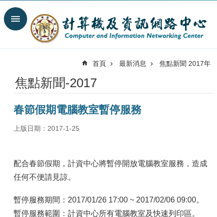
跳到主要內容區塊
搜
尋
進
階
首頁
最新消息
焦點新聞 2017年
搜
尋
焦點新聞-2017
最
新
春節假期電腦教室暫停服務
消
息
上版日期：2017-1-25
關
於
我
配合春節假期，計資中心將暫停開放電腦教室服務，造成
們
任何不便請見諒。
服
務
暫停服務期間：2017/01/26 17:00 ~ 2017/02/06 09:00。
陣
暫停服務範圍：計資中心所有電腦教室及快速列印區。