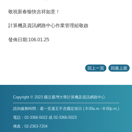
容
服
敬祝新春愉快吉祥如意！
務
資
計算機及資訊網路中心作業管理組敬啟
源
發佈日期:106.01.25
資
安
專
區
回上一頁
回最上面
聯
絡
我
們
Copyright © 2023 國立臺灣大學計算機及資訊網路中心
諮詢服務時間：週一至週五不含國定假日 ( 9:00a.m.~8:00p.m.)
電話：02-3366-5022 或 02-3366-5023
傳真：02-2363-7204