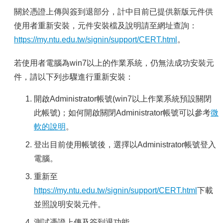
容
關於憑證上傳與簽到退部分，計中目前已提供新版元件供
服
使用者重新安裝，元件安裝檔及說明請至網址查詢：
務
https://my.ntu.edu.tw/signin/support/CERT.html
。
資
源
若使用者電腦為win7以上的作業系統，仍無法成功安裝元
資
件，請以下列步驟進行重新安裝：
安
專
開啟Administrator帳號(win7以上作業系統預設關閉
區
此帳號)；如何開啟關閉Administrator帳號可以參考
微
聯
軟的說明
。
絡
我
登出目前使用帳號後，選擇以Administrator帳號登入
們
電腦。
重新至
https://my.ntu.edu.tw/signin/support/CERT.html
下載
並照說明安裝元件。
測試憑證上傳及簽到退功能。