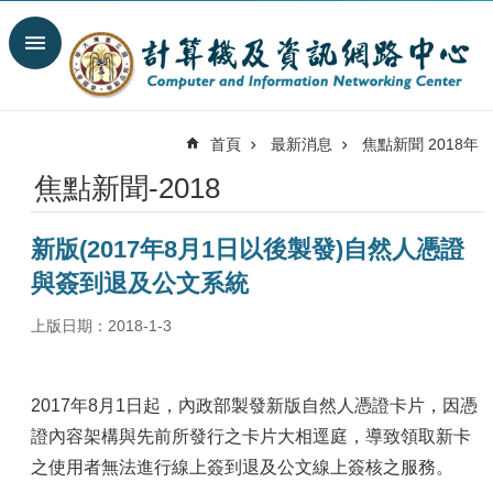
跳到主要內容區塊
搜
尋
進
階
首頁
最新消息
焦點新聞 2018年
搜
尋
焦點新聞-2018
最
新
新版(2017年8月1日以後製發)自然人憑證
消
息
與簽到退及公文系統
關
上版日期：2018-1-3
於
我
們
2017年8月1日起，內政部製發新版自然人憑證卡片，因憑
服
證內容架構與先前所發行之卡片大相逕庭，導致領取新卡
務
之使用者無法進行線上簽到退及公文線上簽核之服務。
陣