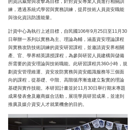
容
的資訊威脅與攻擊為目標，針對資安專業人員進行相關訓
練，透過系統式學習與實務訓練，提昇技術人員資安職能
服
務
與強化資訊防護能量。
資
源
計資中心為執行上述目標，自民國106年9月25日至11月30
日舉辦一系列以實務為主、理論為輔，涵蓋資安理論課程
資
安
與實務攻防技術訓練的資安研習課程，並邀請資安界相關
專
產、官、學界精英講授課程，為參與研習人員建構與儲備
區
所需要的資安理論與技術職能。此研習課程共360小時，規
聯
劃資安管理維運、資安攻防實務與資安鑑識服務等三個面
絡
向的課程，從基礎、中階、高階循序漸進建立紮實的理論
我
們
基礎與實作技能。本研習計畫並於11月30日舉行期末專題
成果發表會及廠商媒合活動，展現學員研習成果，並達到
推廣及媒介資安人才就業機會的目的。