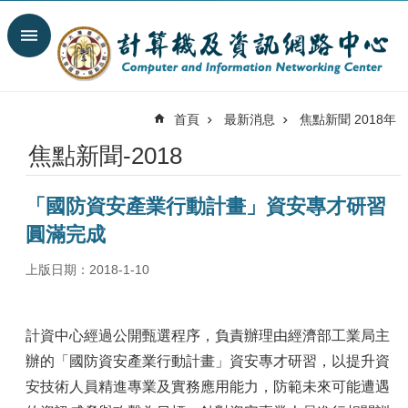
跳到主要內容區塊
搜
尋
進
階
首頁
最新消息
焦點新聞 2018年
搜
尋
焦點新聞-2018
最
新
「國防資安產業行動計畫」資安專才研習
消
息
圓滿完成
關
上版日期：2018-1-10
於
我
們
計資中心經過公開甄選程序，負責辦理由經濟部工業局主
服
辦的「國防資安產業行動計畫」資安專才研習，以提升資
務
安技術人員精進專業及實務應用能力，防範未來可能遭遇
陣