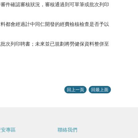
待審件確認審核狀況，審核通過則可單筆或批次列印
資料都會經過計中同仁開發的經費檢核檢查是否予以
或批次列印聘書；未來並已規劃將勞健保資料整併至
回上一頁
回最上面
資安專區
聯絡我們