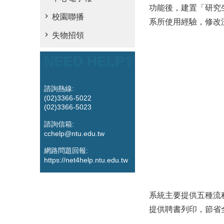
功能後，建置「研究生
校園聯播
系所使用經驗，修改
失物招領
NEED HELP?
諮詢熱線:
(02)3366-5022
(02)3366-5023
諮詢信箱:
cchelp@ntu.edu.tw
網路問題回報:
https://net4help.ntu.edu.tw
系統主要提供五種流
提供聘書列印，節省