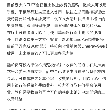
容
目前臺大iNTU平台已推出線上繳費的服務，繳款人可以用
服
手機、平板等行動裝置登入使用；以往在超商臨櫃辦理繳
務
費時需要印出紙本繳費單，現在只要請店員掃描手機上的
資
源
繳費條碼，即可辦理繳費，節省列印紙本的時間和成本。
在線上繳費管道，除了可使用華南銀行線上刷卡的服務
資
安
外；特別引進第三方支付管道，新添加LinePay繳費服務，
專
目前已經完成連線測試，待校內收費單位與LinePay簽約後
區
啟用。未來繳費管道可以更加多元方便。
聯
絡
鑒於仍有校內單位不清楚校內線上收費的管道，在此推廣
我
本平台委託收費功能。計中早已透過本收費平台整合校內
們
金流，可提供校內各單位線上收費的服務， 且除了給付信
用卡銀行等通路的手續費外，校方不收取任何平台使用
費。歡迎需要收費的單位可向總務處出納組申請開通線上
收費服務。