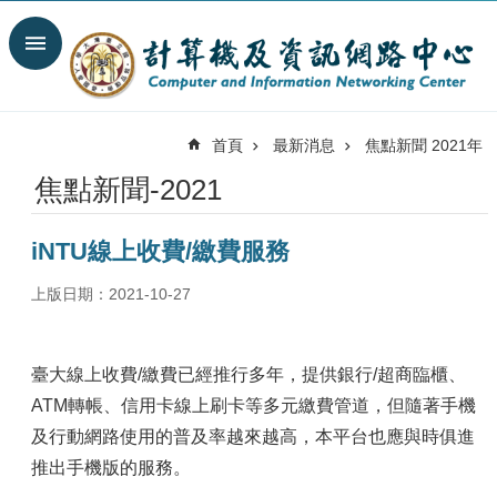
跳到主要內容區塊
搜
尋
進
階
首頁
最新消息
焦點新聞 2021年
搜
尋
焦點新聞-2021
最
新
iNTU線上收費/繳費服務
消
息
上版日期：2021-10-27
關
於
我
臺大線上收費/繳費已經推行多年，提供銀行/超商臨櫃、
們
ATM轉帳、信用卡線上刷卡等多元繳費管道，但隨著手機
服
及行動網路使用的普及率越來越高，本平台也應與時俱進
務
推出手機版的服務。
陣