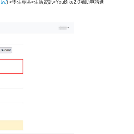
.tw/
) >學生專區>生活資訊>YouBike2.0補助申請進