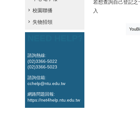
若想查詢自己登記之卡號
校園聯播
入
失物招領
NEED HELP?
諮詢熱線:
(02)3366-5022
(02)3366-5023
諮詢信箱:
cchelp@ntu.edu.tw
網路問題回報:
https://net4help.ntu.edu.tw